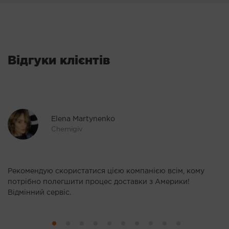
Відгуки клієнтів
Elena Martynenko
Chernigіv
о
Рекомендую скористатися цією компанією всім, кому
З
потрібно полегшити процес доставки з Америки!
н
Відмінний сервіс.
П