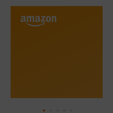
Топ-магазини
ТОП-магазины
Техніка і електроніка
Інтернет-гіпермаркети
Взуття
Одяг
Спортивні товари
Дитячі товари
Дім і сад