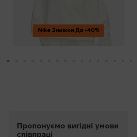
Техника и электроника
Интернет-гипермаркеты
Nike Знижки До -40%
Обувь
Одежда
Спортивные товары
Детские товары
Дом и сад
Красота и здоровье
Пропонуємо вигідні умови
Аукционы
співпраці