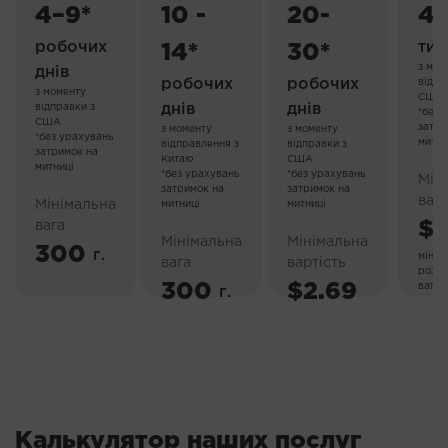
4–9*
10 -
20-
4-
робочих
тиж
14*
30*
з мом
днів
робочих
робочих
відпр
з моменту
США
днів
днів
відправки з
*без 
США
затри
з моменту
з моменту
*без урахувань
митни
відправлення з
відправки з
затримок на
Китаю
США
митниці
*без урахувань
*без урахувань
Мін
затримок на
затримок на
варт
Мінімальна
митниці
митниці
$1
вага
Мінімальна
Мінімальна
300
г.
мінім
вага
вартість
розр
300
$2.69
вага 3
г.
Калькулятор наших послуг