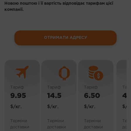
Новою поштою і її вартість відповідає тарифам цієї
компанії.
ОТРИМАТИ АДРЕСУ
Тариф
Тариф
Тариф
Тар
9.95
14.5
6.50
4.
$/кг.
$/кг.
$/кг.
$/к
Терміни
Терміни
Терміни
Тер
доставки
доставки
доставки
дос