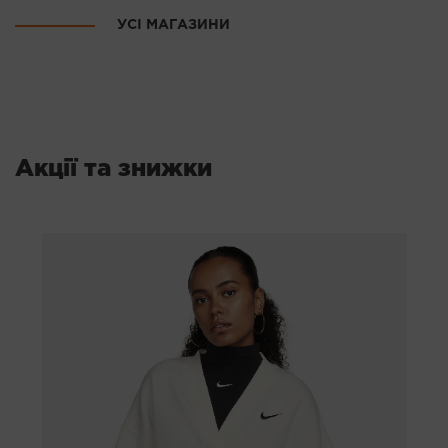
Краса і здоров'я
УСІ МАГАЗИНИ
Аукціони
Інші
Авто - мото
Акції та знижки
Товари для полювання і риболовлі
Аксесуари
Музичні інструменти
Книги
Магазини зі США
Магазини Китаю