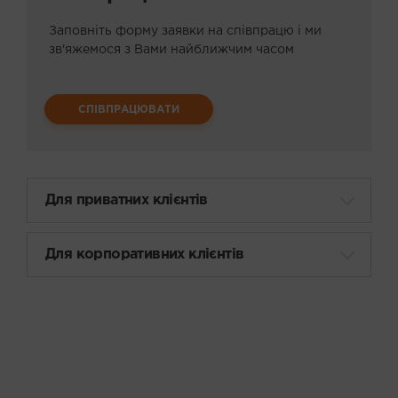
Другие
Заповніть форму заявки на співпрацю і ми
зв'яжемося з Вами найближчим часом
Авто - мото
Товары для охоты и рыбалки
СПІВПРАЦЮВАТИ
Аксессуары
Музыкальные инструменты
Для приватних клієнтів
Книги
Для корпоративних клієнтів