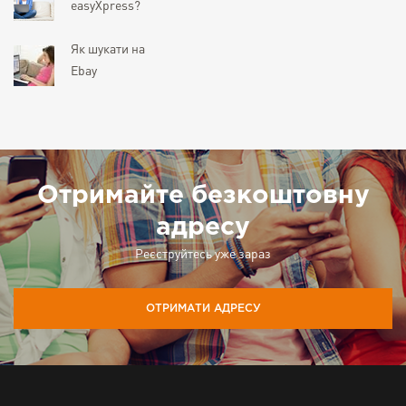
easyXpress?
Як шукати на
Ebay
Отримайте безкоштовну
адресу
Реєструйтесь уже зараз
ОТРИМАТИ АДРЕСУ