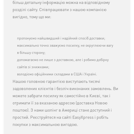
більш детальну інформацію можна на відповідному
розділі сайту. Співпрацювати з нашою компанією
вигідно, тому що ми:
пропонуємо найшвидший і надійний спосіб доставки;
максимально точно зважуємо посилку, не округлюючи вагу
в більшу сторону;
допомагаємо не лише з доставкою, але і робимо добірку
сайтів зі знижками;
володіємо офіційними складами в США і Україні.
Нашою головною гарантією виступають тисячі
задоволених клієнтів і безліч виконаних замовлень. Ви
можете забрати посилку як самостійно в Києві, так і
отримати її за вказаною адресою (доставка Новою
поштою). З нами шопінг в Америці стане доступний і
простий. Реєструйтеся на сайті EasyXpress і робіть
покупки з максимальною вигодою.