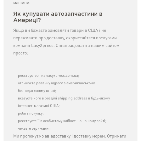
машини.
Як купувати автозапчастини в
Америці?
Якщо ви бажаєте замовляти товари в США і не
переживати про доставку, скористайтеся послугами
компанії EasyXpress. Співпрацювати з нашим сайтом
просто:
реєструєтеся на easyxpress.com.ua;
отримуєте реальну адресу в американському
безподатковому штаті;
вказуєте його в розділі shipping address в будь-якому
інтернет-магазині США;
робіть покупку;
реєструєте її в особистому кабінеті на нашому сайті;
чекаєте отримання.
Ми пропонуємо авіадоставку і доставку морем. Отримати