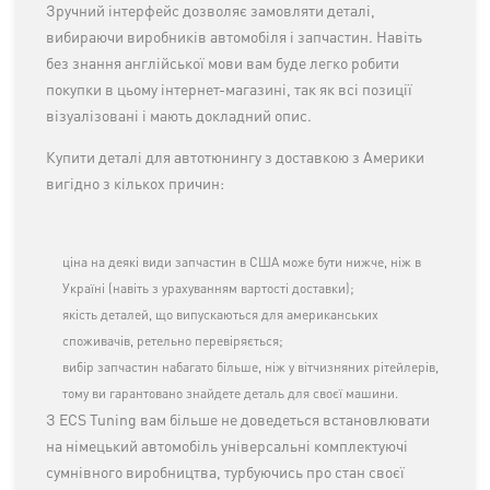
Зручний інтерфейс дозволяє замовляти деталі,
вибираючи виробників автомобіля і запчастин. Навіть
без знання англійської мови вам буде легко робити
покупки в цьому інтернет-магазині, так як всі позиції
візуалізовані і мають докладний опис.
Купити деталі для автотюнингу з доставкою з Америки
вигідно з кількох причин:
ціна на деякі види запчастин в США може бути нижче, ніж в
Україні (навіть з урахуванням вартості доставки);
якість деталей, що випускаються для американських
споживачів, ретельно перевіряється;
вибір запчастин набагато більше, ніж у вітчизняних рітейлерів,
тому ви гарантовано знайдете деталь для своєї машини.
З ECS Tuning вам більше не доведеться встановлювати
на німецький автомобіль універсальні комплектуючі
сумнівного виробництва, турбуючись про стан своєї