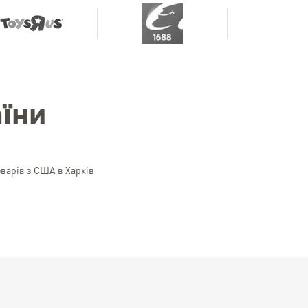
їни
оварів з США в Харків