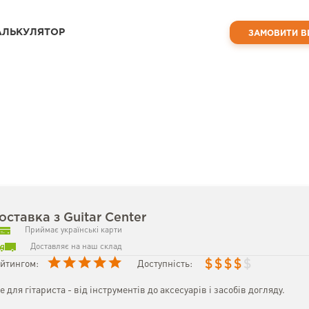
АЛЬКУЛЯТОР
ЗАМОВИТИ В
оставка з Guitar Center
Приймає українські карти
Доставляє на наш склад
$
$
$
$
$
йтингом:
Доступність:
е для гітариста - від інструментів до аксесуарів і засобів догляду.