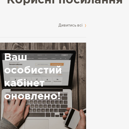
Корисні посилання
Дивитись всі
Ваш
особистий
кабінет
оновлено!