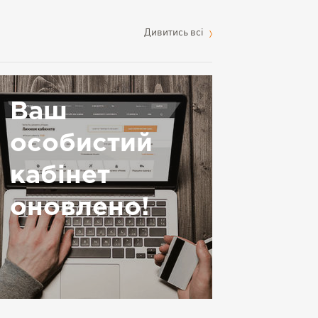
Дивитись всі
Ваш
особистий
кабінет
оновлено!