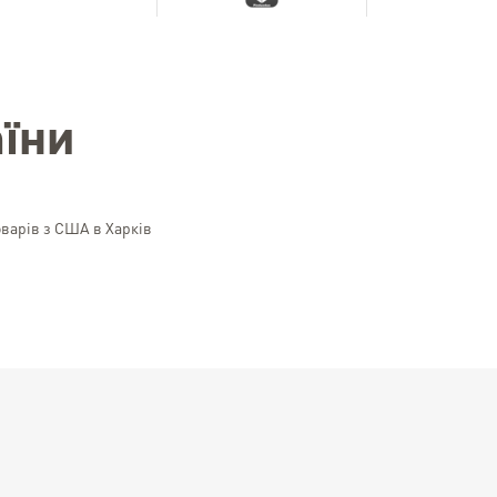
їни
оварів з США в Харків