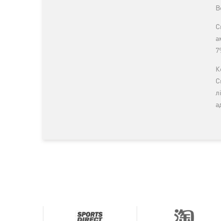
В
С
а
7
К
С
л
а