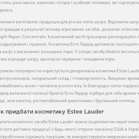
істить цінні масла, комплекс ліпідів і особливі полімери, які підтягую
аркаса.
омпанія виготовляє продукцію для різних типів шкіри. Відновити шкі
остраждав в результаті впливу агресивних засобів, дозволяє інтенси
ight Repair Concentrate. Косметичний засіб прискорює регенераційні 
оздратування і лущення. Косметика Есте Лаудер допомагає поліпшити к
а шкірі є висипання і розширені пори. У складі засобу Idealist містить
'яко відлущує шкіру, одночасно звужуючи і очищаючи пори.
еликою популярністю користується декоративна косметика Estee Lauder.
алітру кольорів, натуральний склад і гіпоалергенність. Вишукані аром
риваблюють жінок і чоловіків різного віку. Їх благородні нотки підкре
еред величезної колекції букетів Есте Лаудер підбере для себе аромат 
еді, юна кокетка, респектабельний джентльмен і брутальний хлопець.
к придбати косметику Estee Lauder
упити косметичні засоби Estee Lauder можна за допомогою нашої компа
ослуги доставки продукції з будь-якого інтернет-магазину США в Украї
півробітники підкажуть покупцям, як використовувати американський 