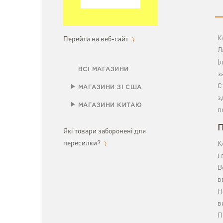
К
Перейти на веб-сайт
Л
(
ВСІ МАГАЗИНИ
з
С
МАГАЗИНИ ЗІ США
з
МАГАЗИНИ КИТАЮ
п
П
Які товари заборонені для
пересилки?
К
і
В
в
Н
в
П