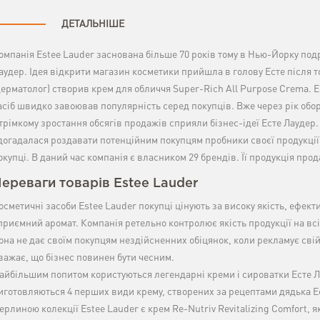
ДЕТАЛЬНІШЕ
омпанія Estee Lauder заснована більше 70 років тому в Нью-Йорку по
аудер. Ідея відкрити магазин косметики прийшла в голову Есте після то
дерматолог) створив крем для обличчя Super-Rich All Purpose Crema.
асіб швидко завоював популярність серед покупців. Вже через рік оборо
трімкому зростання обсягів продажів сприяли бізнес-ідеї Есте Лаудер
догадалася роздавати потенційним покупцям пробники своєї продукції 
окупці. В даний час компанія є власником 29 брендів. Її продукція прода
ереваги товарів Estee Lauder
осметичні засоби Estee Lauder покупці цінують за високу якість, ефект
 приємний аромат. Компанія ретельно контролює якість продукції на всі
она не дає своїм покупцям нездійсненних обіцянок, коли рекламує сві
важає, що бізнес повинен бути чесним.
айбільшим попитом користуються легендарні креми і сироватки Есте Ла
иготовляються 4 перших види крему, створених за рецептами дядька Е
ерлиною колекції Estee Lauder є крем Re-Nutriv Revitalizing Comfort, я