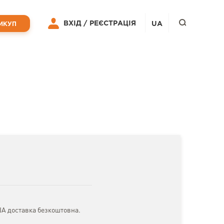
ВХІД /
РЕЄСТРАЦІЯ
UA
ИКУП
ША доставка безкоштовна.