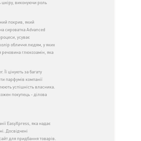
ть шкіру, виконуючи роль
рний покрив, який
вна сироватка Advanced
процеси, усуває
олір обличчя людям, у яких
ся речовина глюкозамін, яка
 Її цінують за багату
ати парфумів компанії
слюють успішність власника.
кожен покупець - ділова
нії EasyXpress, яка надає
ні. Досвідчені
сайт для придбання товарів.