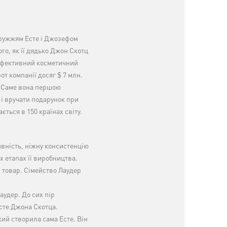
дружжям Есте і Джозефом
го, як її дядько Джон Скотц
 Ефективний косметичний
т компанії досяг $ 7 млн.
. Саме вона першою
і вручати подарунок при
ється в 150 країнах світу.
ивність, ніжну консистенцію
х етапах її виробництва.
й товар. Сімейство Лаудер
удер. До сих пір
сте Джона Скотца.
кий створила сама Есте. Він