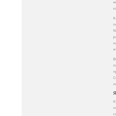
м
к
К
п
N
р
н
м
В
п
п
С
л
Я
К
п
с