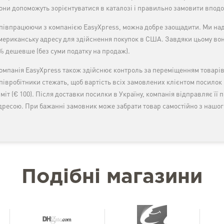
они допоможуть зорієнтуватися в каталозі і правильно замовити вподо
півпрацюючи з компанією EasyXpress, можна добре заощадити. Ми над
мериканську адресу для здійснення покупок в США. Завдяки цьому вон
% дешевше (без суми податку на продаж).
омпанія EasyXpress також здійснює контроль за переміщенням товарів
півробітники стежать, щоб вартість всіх замовлених клієнтом посило
іміт (€ 100). Після доставки посилки в Україну, компанія відправляє її
дресою. При бажанні замовник може забрати товар самостійно з нашого
Подібні магазини