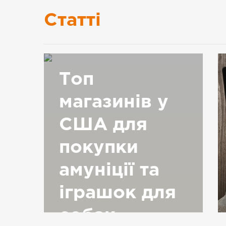
Статті
Топ
магазинів у
США для
покупки
амуніції та
іграшок для
собак