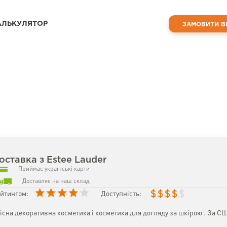
АЛЬКУЛЯТОР
ЗАМОВИТИ В
оставка з Estee Lauder
Приймає українські карти
Доставляє на наш склад
$
$
$
$
$
йтингом:
Доступність:
існа декоративна косметика і косметика для догляду за шкірою . За С