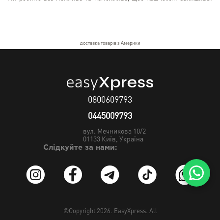
задоволеним нашими послугами.
Доставка товарів із США та Китаю з нами стає швидкою та доступною,
як ніколи!
доставка товарів з Америки
0800609793
0445009793
вул. Мечникова 10/2
01133
Київ, Україна
Слідкуйте за нами:
©Copyright 2026.
EasyXpress
. All