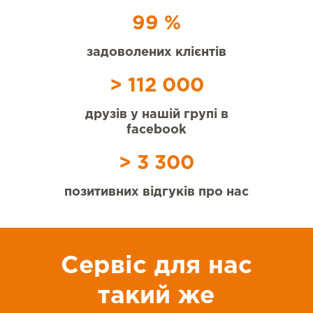
99 %
задоволених клієнтів
> 112 000
друзів у нашій групі в
facebook
> 3 300
позитивних відгуків про нас
Сервіс для нас
такий же