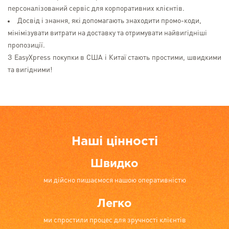
персоналізований сервіс для корпоративних клієнтів.
Досвід і знання, які допомагають знаходити промо-коди,
мінімізувати витрати на доставку та отримувати найвигідніші
пропозиції.
З EasyXpress покупки в США і Китаї стають простими, швидкими
та вигідними!
Наші цінності
Швидко
ми дійсно пишаємося нашою оперативністю
Легко
ми спростили процес для зручності клієнтів