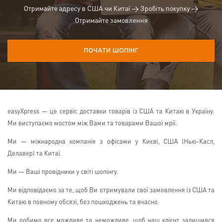
Отримайте адресу в США чи Китаї → Зробіть покупку →
Отримайте замовлення
ПОЧАТИ ШОПІНГ
easyXpress — це сервіс доставки товарів із США та Китаю в Україну.
Ми виступаємо мостом між Вами та товарами Вашої мрії.
Ми — міжнародна компанія з офісами у Києві, США (Нью-Касл,
Делавер) та Китаї.
Ми — Ваші провідники у світі шопінгу.
Ми відповідаємо за те, щоб Ви отримували свої замовлення із США та
Китаю в повному обсязі, без пошкоджень та вчасно.
Ми робимо все можливе та неможливе, щоб наш клієнт залишився