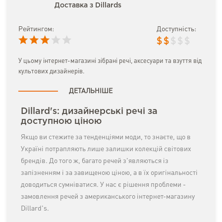
Доставка з Dillards
Рейтингом:
Доступність:
$
$
$
$
$
У цьому інтернет-магазині зібрані речі, аксесуари та взуття від
культових дизайнерів.
ДЕТАЛЬНІШЕ
Dillard's: дизайнерські речі за
доступною ціною
Якщо ви стежите за тенденціями моди, то знаєте, що в
Україні потрапляють лише залишки колекцій світових
брендів. До того ж, багато речей з'являються із
запізненням і за завищеною ціною, а в їх оригінальності
доводиться сумніватися. У нас є рішення проблеми -
замовлення речей з американського інтернет-магазину
Dillard's.