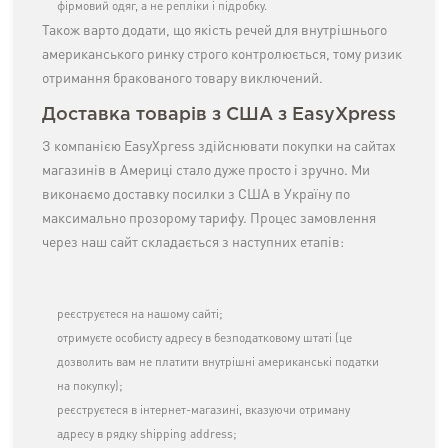
фірмовий одяг, а не репліки і підробку.
Також варто додати, що якість речей для внутрішнього
американського ринку строго контролюється, тому ризик
отримання бракованого товару виключений.
Доставка товарів з США з EasyXpress
З компанією EasyXpress здійснювати покупки на сайтах
магазинів в Америці стало дуже просто і зручно. Ми
виконаємо доставку посилки з США в Україну по
максимально прозорому тарифу. Процес замовлення
через наш сайт складається з наступних етапів:
реєструєтеся на нашому сайті;
отримуєте особисту адресу в безподатковому штаті (це
дозволить вам не платити внутрішні американські податки
на покупку);
реєструєтеся в інтернет-магазині, вказуючи отриману
адресу в рядку shipping address;