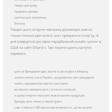
товари для дому;
предмети декору;
сумочки для косметики;
білизна.
Товари цього інтернет-магазину допоможуть вам не
тільки стильно одягнутися, але і прикрасити інтер'єр. А
для комфортної доставки передбачений онлайн-шопінг в
США на сайті Dillard's. Такі покупки дають наступні
переваги:
ціни на брендовий одяг, взуття та аксесуари в Америці
значно нижче, ніж в Україні, що дозволить вам заощадити
навіть з урахуванням вартості доставки;
ви можете замовити речі з останніх колекцій;
в цьому інтернет-магазині можна купити продукцію
брендів, яких немає в нашій країні;
у вас з'явиться 100-відсоткова впевненість, що ви купуєте