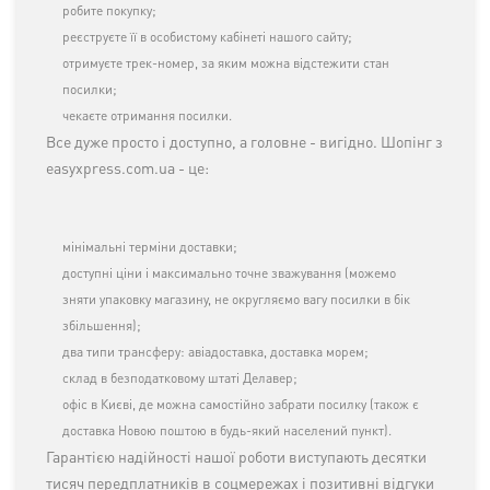
робите покупку;
реєструєте її в особистому кабінеті нашого сайту;
отримуєте трек-номер, за яким можна відстежити стан
посилки;
чекаєте отримання посилки.
Все дуже просто і доступно, а головне - вигідно. Шопінг з
easyxpress.com.ua - це:
мінімальні терміни доставки;
доступні ціни і максимально точне зважування (можемо
зняти упаковку магазину, не округляємо вагу посилки в бік
збільшення);
два типи трансферу: авіадоставка, доставка морем;
склад в безподатковому штаті Делавер;
офіс в Києві, де можна самостійно забрати посилку (також є
доставка Новою поштою в будь-який населений пункт).
Гарантією надійності нашої роботи виступають десятки
тисяч передплатників в соцмережах і позитивні відгуки