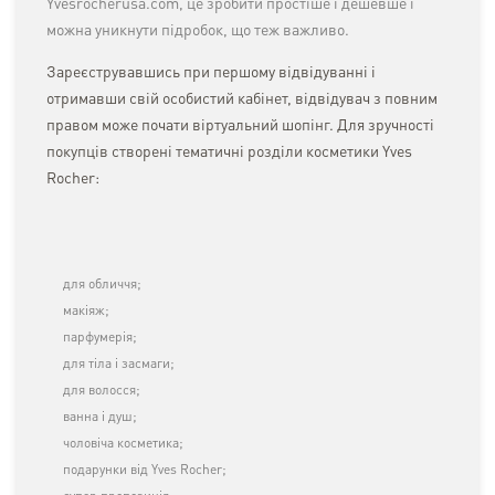
Yvesrocherusa.com, це зробити простіше і дешевше і
можна уникнути підробок, що теж важливо.
Зареєструвавшись при першому відвідуванні і
отримавши свій особистий кабінет, відвідувач з повним
правом може почати віртуальний шопінг. Для зручності
покупців створені тематичні розділи косметики Yves
Rocher:
для обличчя;
макіяж;
парфумерія;
для тіла і засмаги;
для волосся;
ванна і душ;
чоловіча косметика;
подарунки від Yves Rocher;