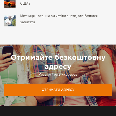
США?
Митниця - все, що ви хотіли знати, але боялися
запитати
Отримайте безкоштовну
адресу
Реєструйтесь уже зараз
ОТРИМАТИ АДРЕСУ