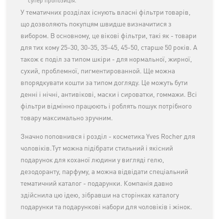
супер пропозиція.
У тематичних розділах існують власні фільтри товарів,
що дозволяють покупцям швидше визначитися з
вибором. В основному, це вікові фільтри, такі як - товари
для тих кому 25-30, 30-35, 35-45, 45-50, старше 50 років. А
також є поділ за типом шкіри - для нормальної, жирної,
сухий, проблемної, пигментированной. Ще можна
впорядкувати кошти за типом догляду. Це можуть бути
денні і нічні, антивікові, маски і сироватки, гоммажи. Всі
фільтри відмінно працюють і роблять пошук потрібного
товару максимально зручним.
Значно поповнився і розділ - косметика Yves Rocher для
чоловіків.Тут можна підібрати стильний і якісний
подарунок для коханої людини у вигляді гелю,
дезодоранту, парфуму, а можна відвідати спеціальний
тематичний каталог - подарунки. Компанія давно
здійснила цю ідею, зібравши на сторінках каталогу
подарунки та подарункові набори для чоловіків і жінок.