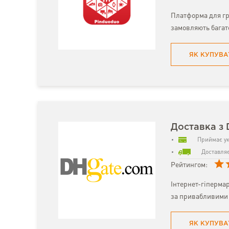
Платформа для гр
замовляють багат
ЯК КУПУВА
Доставка з
Приймає ук
Доставляє
Рейтингом:
Інтернет-гіпермар
за привабливими 
ЯК КУПУВА