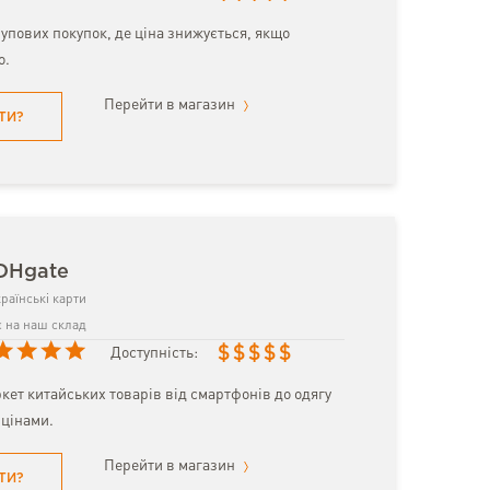
упових покупок, де ціна знижується, якщо
о.
Перейти в магазин
ТИ?
 DHgate
раїнські карти
 на наш склад
$
$
$
$
$
Доступність:
кет китайських товарів від смартфонів до одягу
цінами.
Перейти в магазин
ТИ?