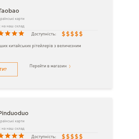
Taobao
раїнські карти
 на наш склад
$
$
$
$
$
Доступність:
іших китайських рітейлерів з величезним
Перейти в магазин
ТИ?
Pinduoduo
раїнські карти
 на наш склад
$
$
$
$
$
Доступність: