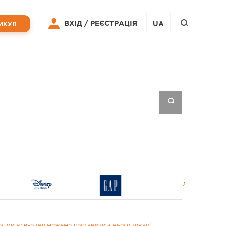
ВХІД /
РЕЄСТРАЦІЯ
UA
ИКУП
у, ми все-одно можемо доставити з нього товар!