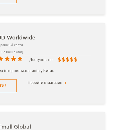
JD Worldwide
раїнські карти
 на наш склад
$
$
$
$
$
Доступність:
х інтернет-магазинів у Китаї.
Перейти в магазин
ТИ?
Tmall Global