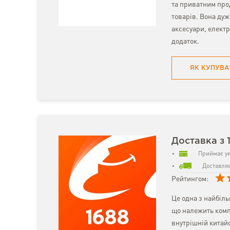
та приватним про
товарів. Вона дуж
аксесуари, електр
додаток.
ЯК КУПУВА
Доставка з 
Приймає ук
Доставляє
Рейтингом:
Це одна з найбіл
що належить комп
внутрішній китайс