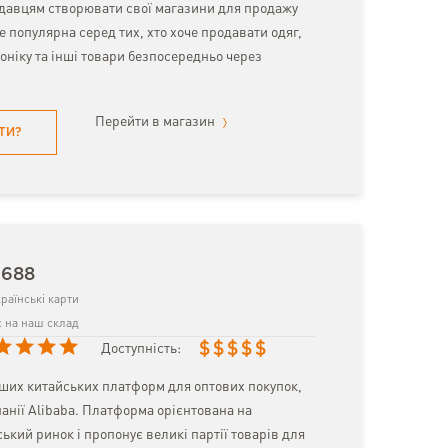
давцям створювати свої магазини для продажу
е популярна серед тих, хто хоче продавати одяг,
оніку та інші товари безпосередньо через
Перейти в магазин
ТИ?
1688
раїнські карти
 на наш склад
$
$
$
$
$
Доступність:
ьших китайських платформ для оптових покупок,
анії Alibaba. Платформа орієнтована на
ький ринок і пропонує великі партії товарів для