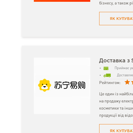
бізнесу, а також р
ЯК КУПУВА
Доставка з 
Приймає ук
Доставляє
Рейтингом:
Це один із найбіл
на продажу електр
косметики та інш
продукції від від
ЯК КУПУВА