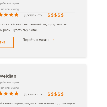
раїнські карти
 на наш склад
$
$
$
$
$
Доступність:
ших китайських маркетплейсів, що дозволяє
м розміщуватись у Китаї.
Перейти в магазин
ТИ?
Weidian
раїнські карти
 на наш склад
$
$
$
$
$
Доступність:
айн-платформа, що дозволяє малим підприємцям