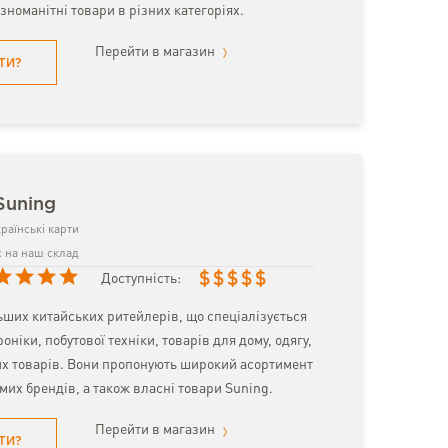
ізноманітні товари в різних категоріях.
Перейти в магазин
ТИ?
Suning
раїнські карти
 на наш склад
$
$
$
$
$
Доступність:
ьших китайських ритейлерів, що спеціалізується
оніки, побутової техніки, товарів для дому, одягу,
их товарів. Вони пропонують широкий асортимент
омих брендів, а також власні товари Suning.
Перейти в магазин
ТИ?