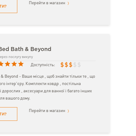
Перейти в магазин
ТИ?
Bed Bath & Beyond
ерез послугу викупу
$
$
$
$
$
Доступність:
& Beyond - Ваше місце , щоб знайти тільки те , що
го інтер'єру. Комплекти ковдр , постільна
і дорослих , аксесуари для ванної і багато інших
ля вашого дому.
Перейти в магазин
ТИ?