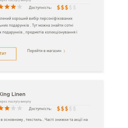
ерез послугу викупу
$
$
$
$
$
Доступність:
влений хороший вибір персоніфікованих
льних подарунків . Тут можна знайти сотні
 подарунків , предметів колекціонування і
Перейти в магазин
ТИ?
King Linen
ерез послугу викупу
$
$
$
$
$
Доступність:
в основному , текстиль . Часті знижки та акції на