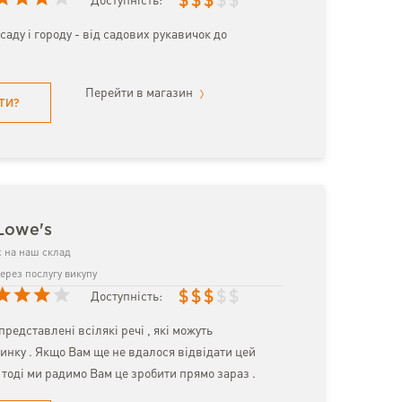
$
$
$
$
$
Доступність:
саду і городу - від садових рукавичок до
Перейти в магазин
ТИ?
Lowe's
 на наш склад
ерез послугу викупу
$
$
$
$
$
Доступність:
представлені всілякі речі , які можуть
инку . Якщо Вам ще не вдалося відвідати цей
 тоді ми радимо Вам це зробити прямо зараз .