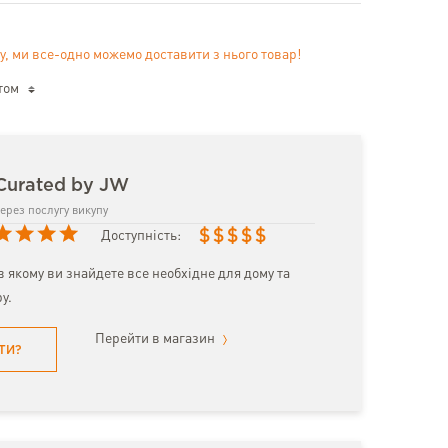
у, ми все-одно можемо доставити з нього товар!
том
Curated by JW
ерез послугу викупу
$
$
$
$
$
Доступність:
 якому ви знайдете все необхідне для дому та
у.
Перейти в магазин
ТИ?