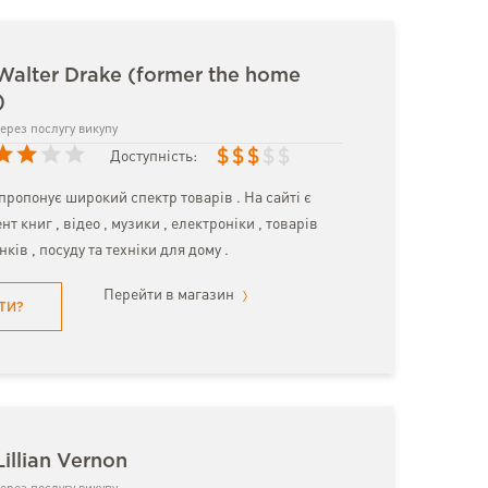
Walter Drake (former the home
)
ерез послугу викупу
$
$
$
$
$
Доступність:
пропонує широкий спектр товарів . На сайті є
т книг , відео , музики , електроніки , товарів
нків , посуду та техніки для дому .
Перейти в магазин
ТИ?
illian Vernon