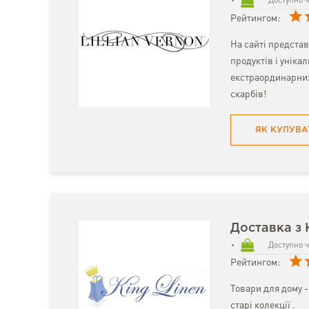
Доступно ч
Рейтингом:
На сайті предста
продуктів і уніка
екстраординарних
скарбів!
ЯК КУПУВА
Доставка з 
Доступно ч
Рейтингом:
Товари для дому - 
старі колекції .