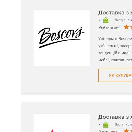
Доставка з 
Доступно ч
Рейтингом:
Універмаг Boscov
узбережжі, зосере
тенденцій в моді і
меблі, коштовност
ЯК КУПУВА
Доставка з
Доступно ч