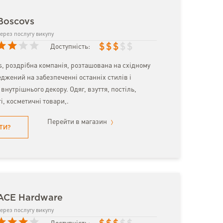
Boscovs
ерез послугу викупу
$
$
$
$
$
Доступність:
s, роздрібна компанія, розташована на східному
джений на забезпеченні останніх стилів і
 внутрішнього декору. Одяг, взуття, постіль,
і, косметичні товари,.
Перейти в магазин
ТИ?
 ACE Hardware
ерез послугу викупу