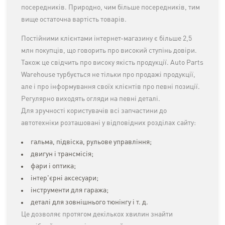
посередників. Природно, чим більше посередників, тим
вище остаточна вартість товарів.
Постійними клієнтами інтернет-магазину є більше 2,5
млн покупців, що говорить про високий ступінь довіри.
Також це свідчить про високу якість продукції. Auto Parts
Warehouse турбується не тільки про продажі продукції,
але і про інформування своїх клієнтів про певні позиції.
Регулярно виходять огляди на певні деталі.
Для зручності користувачів всі запчастини до
автотехніки розташовані у відповідних розділах сайту:
гальма, підвіска, рульове управління;
двигун і трансмісія;
фари і оптика;
інтер'єрні аксесуари;
інструменти для гаража;
деталі для зовнішнього тюнінгу і т. д.
Це дозволяє протягом декількох хвилин знайти