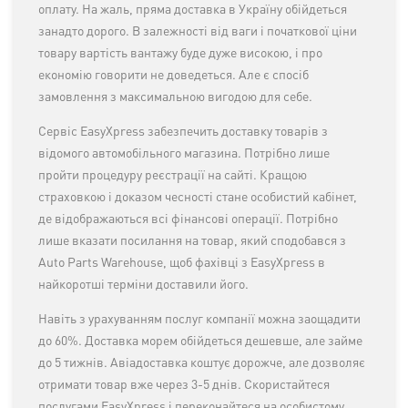
оплату. На жаль, пряма доставка в Україну обійдеться
занадто дорого. В залежності від ваги і початкової ціни
товару вартість вантажу буде дуже високою, і про
економію говорити не доведеться. Але є спосіб
замовлення з максимальною вигодою для себе.
Сервіс EasyXpress забезпечить доставку товарів з
відомого автомобільного магазина. Потрібно лише
пройти процедуру реєстрації на сайті. Кращою
страховкою і доказом чесності стане особистий кабінет,
де відображаються всі фінансові операції. Потрібно
лише вказати посилання на товар, який сподобався з
Auto Parts Warehouse, щоб фахівці з EasyXpress в
найкоротші терміни доставили його.
Навіть з урахуванням послуг компанії можна заощадити
до 60%. Доставка морем обійдеться дешевше, але займе
до 5 тижнів. Авіадоставка коштує дорожче, але дозволяє
отримати товар вже через 3-5 днів. Скористайтеся
послугами EasyXpress і переконайтеся на особистому