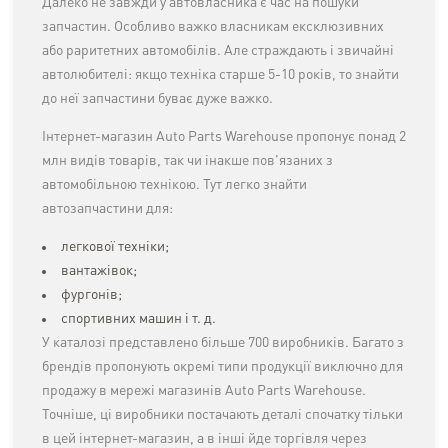
Далеко не завжди у автовласника є час на пошуки
запчастин. Особливо важко власникам ексклюзивних
або раритетних автомобілів. Але страждають і звичайні
автолюбителі: якщо техніка старше 5-10 років, то знайти
до неї запчастини буває дуже важко.
Інтернет-магазин Auto Parts Warehouse пропонує понад 2
млн видів товарів, так чи інакше пов'язаних з
автомобільною технікою. Тут легко знайти
автозапчастини для:
легкової техніки;
вантажівок;
фургонів;
спортивних машин і т. д.
У каталозі представлено більше 700 виробників. Багато з
брендів пропонують окремі типи продукції виключно для
продажу в мережі магазинів Auto Parts Warehouse.
Точніше, ці виробники постачають деталі спочатку тільки
в цей інтернет-магазин, а в інші йде торгівля через