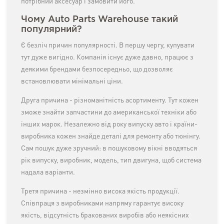
потрібний аксесуар і замовити його.
Чому Auto Parts Warehouse такий
популярний?
Є безліч причин популярності. В першу чергу, купувати
тут дуже вигідно. Компанія існує дуже давно, працює з
деякими брендами безпосередньо, що дозволяє
встановлювати мінімальні ціни.
Друга причина - різноманітність асортименту. Тут кожен
зможе знайти запчастини до американської техніки або
інших марок. Незалежно від року випуску авто і країни-
виробника кожен знайде деталі для ремонту або тюнінгу.
Сам пошук дуже зручний: в пошуковому вікні вводяться
рік випуску, виробник, модель, тип двигуна, щоб система
надала варіанти.
Третя причина - незмінно висока якість продукції.
Співпраця з виробниками напряму гарантує високу
якість, відсутність бракованих виробів або неякісних