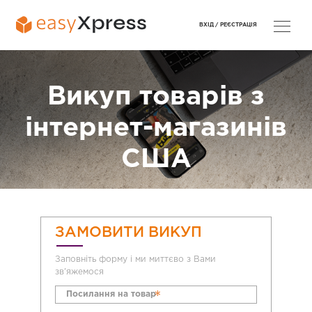
ВХІД /
РЕЄСТРАЦІЯ
Викуп товарів з
інтернет-магазинів
США
ЗАМОВИТИ ВИКУП
Заповніть форму і ми миттєво з Вами
зв'яжемося
*