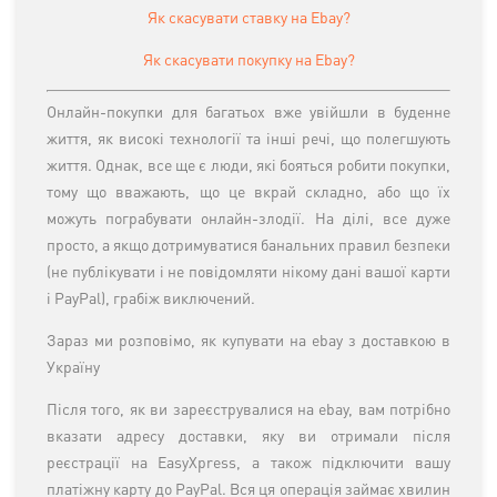
Як скасувати ставку на Ebay?
Як скасувати покупку на Ebay?
Онлайн-покупки для багатьох вже увійшли в буденне
життя, як високі технології та інші речі, що полегшують
життя. Однак, все ще є люди, які бояться робити покупки,
тому що вважають, що це вкрай складно, або що їх
можуть пограбувати онлайн-злодії. На ділі, все дуже
просто, а якщо дотримуватися банальних правил безпеки
(не публікувати і не повідомляти нікому дані вашої карти
і PayPal), грабіж виключений.
Зараз ми розповімо, як купувати на ebay з доставкою в
Україну
Після того, як ви зареєструвалися на ebay, вам потрібно
вказати адресу доставки, яку ви отримали після
реєстрації на EasyXpress, а також підключити вашу
платіжну карту до PayPal. Вся ця операція займає хвилин