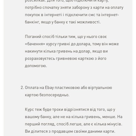
розсилках. Для того, щоб підключити карту,
потрібно спочатку зняти заборону з карти на оплату
покупок в інтернеті і підключити смс та інтернет-
банкінг, якщо у банку є такі можливості.
Поганий спосіб тільки тим, що у нього своє
«бачення» курсу гривні до долара, тому він може
накинути кілька гривень на долар, якщо ви
розраховуєтесь гривневою карткою з його
допомогою.
Оплата на Ebay пластиковою або віртуальною
картою безпосередньо.
Курс теж буде трохи відрізнятися від того, що у
вашому банку, але не на кілька гривень, менше. На
перший погляд, спосіб легше, але є кілька мінусів.
Ви ділитеся з продавцем своїми даними карти.