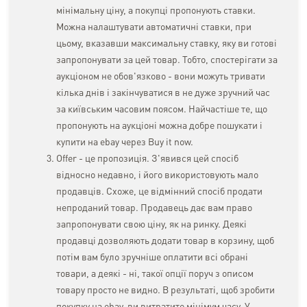
мінімальну ціну, а покупці пропонують ставки.
Можна налаштувати автоматичні ставки, при
цьому, вказавши максимальну ставку, яку ви готові
запропонувати за цей товар. Тобто, спостерігати за
аукціоном не обов'язково - вони можуть тривати
кілька днів і закінчуватися в не дуже зручний час
за київським часовим поясом. Найчастіше те, що
пропонують на аукціоні можна добре пошукати і
купити на ebay через Buy it now.
Offer - це пропозиція. З'явився цей спосіб
відносно недавно, і його використовують мало
продавців. Схоже, це відмінний спосіб продати
непроданий товар. Продавець дає вам право
запропонувати свою ціну, як на ринку. Деякі
продавці дозволяють додати товар в корзину, щоб
потім вам було зручніше оплатити всі обрані
товари, а деякі - ні, такої опції поруч з описом
товару просто не видно. В результаті, щоб зробити