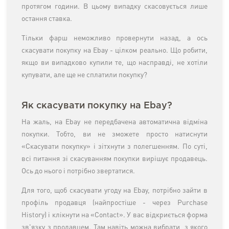
протягом години. В цьому випадку скасовується лише
остання ставка.
Тільки фарш неможливо провернути назад, а ось
скасувати покупку на Ebay - цілком реально. Що робити,
якщо ви випадково купили те, що насправді, не хотіли
купувати, але ще не сплатили покупку?
Як скасувати покупку на Ebay?
На жаль, на Ebay не передбачена автоматична відміна
покупки. Тобто, ви не зможете просто натиснути
«Скасувати покупку» і зітхнути з полегшенням. По суті,
всі питання зі скасуванням покупки вирішує продавець.
Ось до нього і потрібно звертатися.
Для того, щоб скасувати угоду на Ebay, потрібно зайти в
профіль продавця (найпростіше - через Purchase
History) і клікнути на «Contact». У вас відкриється форма
зв'язку з продавцем. Там навіть можна вибрати, з якого