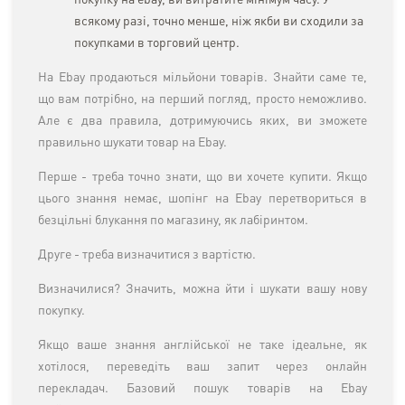
покупку на ebay, ви витратите мінімум часу. У
всякому разі, точно менше, ніж якби ви сходили за
покупками в торговий центр.
На Ebay продаються мільйони товарів. Знайти саме те,
що вам потрібно, на перший погляд, просто неможливо.
Але є два правила, дотримуючись яких, ви зможете
правильно шукати товар на Ebay.
Перше - треба точно знати, що ви хочете купити. Якщо
цього знання немає, шопінг на Ebay перетвориться в
безцільні блукання по магазину, як лабіринтом.
Друге - треба визначитися з вартістю.
Визначилися? Значить, можна йти і шукати вашу нову
покупку.
Якщо ваше знання англійської не таке ідеальне, як
хотілося, переведіть ваш запит через онлайн
перекладач. Базовий пошук товарів на Ebay