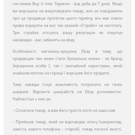
системою Buy it now. Терміни - від доби до 7 днів. Якщо
ви вирішили не викуповувати товар, але не повідомили
про це продавця протягом цього терміну, він має повне
право відкрити на вас так званий «Страйк» за несплату.
Три страйка зіпсують вашу репутацію як покупця
назавжди - вас забанять на ebay.
Особливості магазину-аукціону
Ebay
в тому, що
продавцем там може стати буквально кожен - як бренд
(юридична особа ), так і звичайний користувач, який
знайшов мотлох на горищі і вирішив його продати.
Тому завжди існує можливість потрапити на гачок
шахраїв. Варіанти шахрайств на Ebay різноманітні.
Найчастіші з них це:
- Сплатили товар, а вам його просто ніхто не надіслав
- Прийшов товар, який не відповідає опису (наприклад,
замість нового телефону - старий), товар поганої якості,