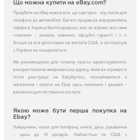
Що можна купити на eBay.com?
Придбати на eBay можна все, що завгодно - від чохла для
телефону до автомобіля. Багато продавців відправляють
товари в Україну безпосередньо, але, як відомо, все саме
«смачне» - знижки, новинки, офіційні гарантії і т. п
більше за все орієнтовані на жителів США, а на покупців
з України не поширюються.
Ми рекомендуємо для початку просто зареєструватися,
використовуючи американську адресу, який ви отримуєте
після реєстрації на EasyXpress, познайомитися з
магазином і купити на Ebay щось невелике і дешеве -
виключно для тестування послуги.
Якою може бути перша покупка на
Ebay?
Навушники, чохол для телефону, книга, диск, рукавички
- щось до 10 доларів. Найчастіше по США у