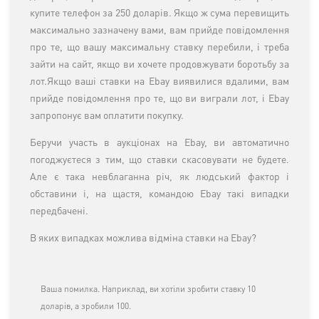
купите телефон за 250 доларів. Якщо ж сума перевищить
максимально зазначену вами, вам прийде повідомлення
про те, що вашу максимальну ставку перебили, і треба
зайти на сайт, якщо ви хочете продовжувати боротьбу за
лот.Якщо ваші ставки на Ebay виявилися вдалими, вам
прийде повідомлення про те, що ви виграли лот, і Ebay
запропонує вам оплатити покупку.
Беручи участь в аукціонах на Ebay, ви автоматично
погоджуєтеся з тим, що ставки скасовувати не будете.
Але є така невблаганна річ, як людський фактор і
обставини і, на щастя, командою Ebay такі випадки
передбачені.
В яких випадках можлива відміна ставки на Ebay?
Ваша помилка. Наприклад, ви хотіли зробити ставку 10
доларів, а зробили 100.