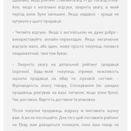
Ідеально, якщо рейтинг становить від 99 до 100 відсотків.
Але, якщо є негативні відгуки, зверніть увагу, в який
період вони були залишені. Якщо недавно - краще не
купувати у цього продавця.
- Читайте відгуки. Якщо з англійською не дуже добре -
використовуйте онлайн-перекладач. Якщо негативних
відгуків мало, або один, може просто покупець попався
неадекватний, таке теж буває.
- Зверніть увагу на детальний рейтинг продавця
(зірочки). Будь-який покупець отримує можливість
оцінити продавця на eBay по зірковій системі: -
Відповідність опису товару, Спілкування (як швидко
продавець реагував на ваші питання, якщо вони були),
Час доставки, Вартість доставки та упаковки.
Після покупки продавець відразу ж виставить оцінку
вам. А ви не поспішайте. Для того щоб поставити рейтинг
на Ebay, вам доведеться почекати, поки ваш товар не