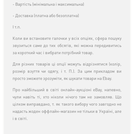
- Вартість (мінімальна і максимальна)
- Доставка (платна або безоплатна)
І т.п.
Коли ви встановите галочки у всіх опціях, сфера пошуку
звузиться саме до тих обсягів, які можна передивитись
за короткий час і вибрати потрібний товар.
Для різних товарів ці опції можуть відрізнятися (колір,
розмір взуття чи одягу, і т. П.). За цим прикладом ви
просто зможете зрозуміти, як шукати товари на Ebay.
Про
найбільший в світі онлайн-аукціоні eBay
, напевно,
чули навіть ті, хто ніколи нічого там не замовляв. Що
цілком виправдано, т. як такого вибору чого завгодно не
надасть жоден оффлайн-магазин не тільки в Україні, але
і в світі.