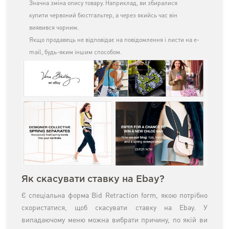
Значна зміна опису товару. Наприклад, ви збиралися
купити червоний бюстгальтер, а через якийсь час він
виявився чорним.
Якщо продавець не відповідає на повідомлення і листи на e-
mail, будь-яким іншим способом.
Як скасувати ставку на Ebay?
Є спеціальна форма Bid Retraction form, якою потрібно
скористатися, щоб скасувати ставку на Ebay. У
випадаючому меню можна вибрати причину, по якій ви