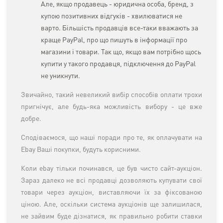
Але, якщо продавець - юридична особа, бренд, з
купою позитивних відгуків - хвилюватися не
варто. Більшість продавців все-таки вважають за
краще PayPal, про що пишуть в інформації про
магазини і товари. Так що, якщо вам потрібно щось
купити у такого продавця, підключення до PayPal
не уникнути.
Звичайно, такий невеликий вибір способів оплати трохи
пригнічує, але будь-яка можливість вибору - це вже
добре.
Сподіваємося, що наші поради про те, як оплачувати на
Ebay Ваші покупки, будуть корисними.
Коли ebay тільки починався, це був чисто сайт-аукціон.
Зараз далеко не всі продавці дозволяють купувати свої
товари через аукціон, виставляючи їх за фіксованою
ціною. Але, оскільки система аукціонів ще залишилася,
не зайвим буде дізнатися, як правильно робити ставки