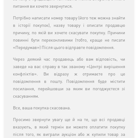
питання ви хочете звернутися.
Потрібно написати номер товару (його теж можна знайти
в історії покупок), назву товару і описати продавцю
причину, по якій ви хочете скасувати покупку. Причини
повинні бути переконливими (тобто, краще не писати
«Передумав») Після цього відправте повідомлення.
Через деякий час продавець або вам відповість, чи
заведе на вас справу в так званому «Центрі вирішення
конфліктів». Ви відразу ж отримаєте про це
повідомлення в пошту. Повідомлення буде містити
посилання, перейшовши за яким ви погоджуєтеся зі
скасуванням.
Все, ваша покупка скасована.
Просимо звернути увагу ще й на те, що всі продавці
вказують, в який термін ви можете оплатити покупку
після того, як виграли аукціон або ж купили товар за