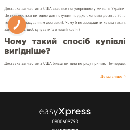
Доставка запчастин з США стає все популярнішою у жителів України.
Це пояснюється вигодою для покупця: нерідко економія досягає 20, а
то і 50% (з урахуванням доставки). Чому б не заощадити кілька тисяч,
замість того, щоб купувати їх в нашій країні?
Чому такий спосіб купівлі
вигідніше?
Доставка запчастин з США більш вигідна по ряду причин. По-перше,
початкова ціна автозапчастин в штатах набагато нижче, ніж у нас. Це
Детальніше
пояснюється особливою політикою оподаткування: закони країни
заохочують ведення бізнесу. Таким чином, стимулюється розвиток
власного виробництва.
По-друге, запчастини на авто коштують дешевше, тому що магазини
отримують продукцію без посередників - прямо від заводу-
виготовлювача. Причому це стосується не тільки американських
0800609793
марок автомобілів.