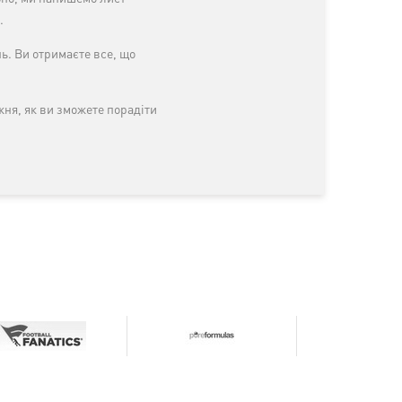
.
ь. Ви отримаєте все, що
жня, як ви зможете порадіти