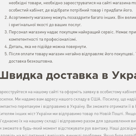
необхідні товари, необхідно зареєструватися на сайті магазина m
особистий кабінет, де відібрати потрібний товар і придбати його.
Асортименту магазину можуть позаздрити багато інших. Він велик
і оригінальної якості до ваших послуг.
Персонал магазину надає покупцям найкращий сервіс. Немає прич
компетентності та професіоналізмі.
Деталь, яка не підійде можна повернути.
Після оплати товару магазин негайно відправляє його покупцеві
доставка безкоштовна.
Швидка доставка в Укр
ареєструйтеся на нашому сайті та оформіть заявку в особистому кабіне
осилки. Ми надамо вам адресу нашого складу в США. Посилку, що наді
омпактно перепакуем і відправимо в Україну. Ви зможете отримати її в 
ителям інших міст України ми відправимо товар по Новій Пошті. Якщо 
б'єднаємо їх на нашому складі і відправимо разом для здешевлення вит
и зможете в будь-який момент відстежувати рух вантажу. Наші досвід
ідповідь на всі питання і вирішать виниклі проблеми. Якщо буде потр