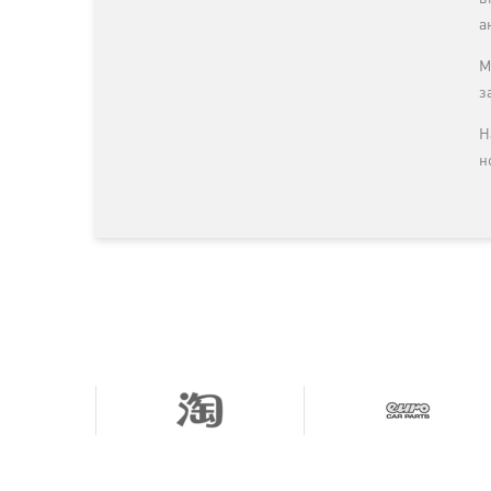
а
М
з
Н
н