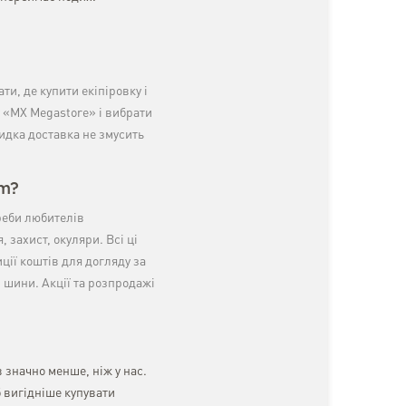
и, де купити екіпіровку і
у «MX Megastore» і вибрати
идка доставка не змусить
om?
реби любителів
 захист, окуляри. Всі ці
иції коштів для догляду за
і шини. Акції та розпродажі
в значно менше, ніж у нас.
б вигідніше купувати