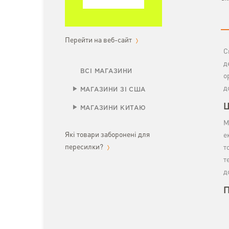
Перейти на веб-сайт
С
д
ВСІ МАГАЗИНИ
о
д
МАГАЗИНИ ЗІ США
Щ
МАГАЗИНИ КИТАЮ
М
Які товари заборонені для
е
пересилки?
т
т
д
П