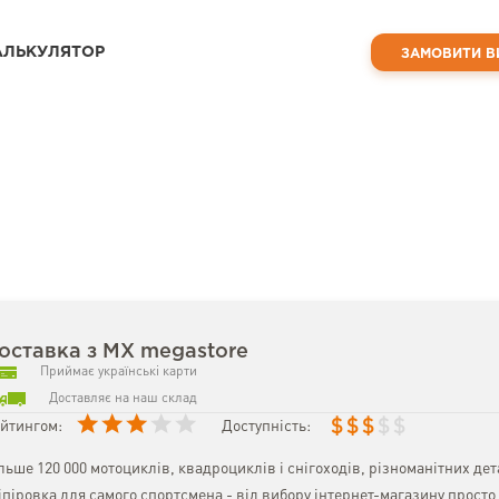
АЛЬКУЛЯТОР
ЗАМОВИТИ В
оставка з MX megastore
Приймає українські карти
Доставляє на наш склад
$
$
$
$
$
йтингом:
Доступність:
льше 120 000 мотоциклів, квадроциклів і снігоходів, різноманітних дета
іпіровка для самого спортсмена - від вибору інтернет-магазину просто