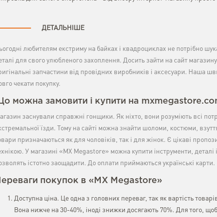
ДЕТАЛЬНІШЕ
ьогодні любителям екстриму на байках і квадроциклах не потрібно шукат
еталі для свого улюбленого захоплення. Досить зайти на сайт магазин
ригінальні запчастини від провідних виробників і аксесуари. Наша шв
овго чекати покупку.
о можна замовити і купити на mxmegastore.c
агазин заснували справжні гонщики. Як ніхто, вони розуміють всі пот
кстремальної їзди. Тому на сайті можна знайти шоломи, костюми, взуття,
овари призначаються як для чоловіків, так і для жінок. Є цікаві пропоз
ехнікою. У магазині «MX Megastore» можна купити інструменти, деталі 
озволять істотно заощадити. До оплати приймаються українські карти.
ереваги покупок в «MX Megastore»
Доступна ціна. Це одна з головних переваг, так як вартість товарі
Вона нижче на 30-40%, іноді знижки досягають 70%. Для того, що