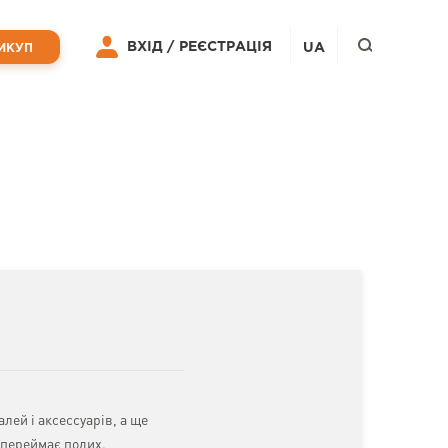
ВХІД /
РЕЄСТРАЦІЯ
UA
ИКУП
лей і аксессуарів, а ще
 переймає подих.