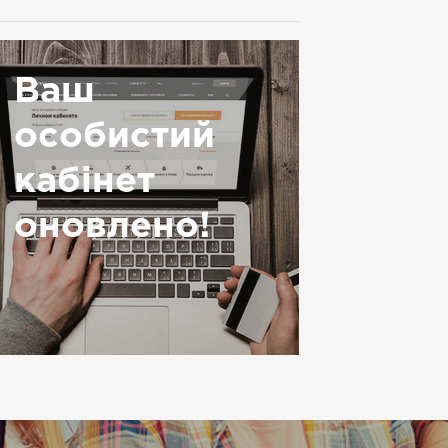
Ваш
особистий
кабінет
оновлено!