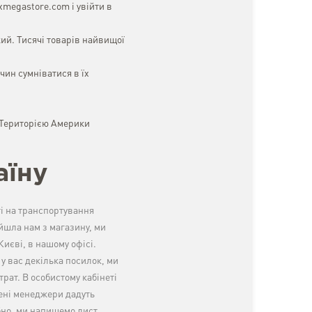
xmegastore.com і увійти в
ий. Тисячі товарів найвищої
ин сумніватися в їх
. Територією Америки
аїну
ті на транспортування
йшла нам з магазину, ми
Києві, в нашому офісі.
у вас декілька посилок, ми
рат. В особистому кабінеті
чені менеджери дадуть
ібно, ми напишемо лист