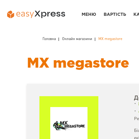
МЕНЮ
ВАРТІСТЬ
К
Головна
Онлайн магазини
MX megastore
MX megastore
Д
Ре
Бі
ек