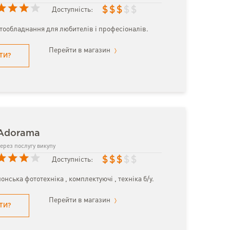
$
$
$
$
$
Доступність:
тообладнання для любителів і професіоналів.
Перейти в магазин
ТИ?
 Adorama
ерез послугу викупу
$
$
$
$
$
Доступність:
онська фототехніка , комплектуючі , техніка б/у.
Перейти в магазин
ТИ?