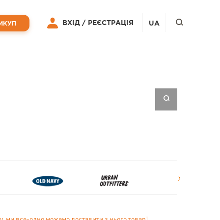
ВХІД /
РЕЄСТРАЦІЯ
UA
ИКУП
у, ми все-одно можемо доставити з нього товар!