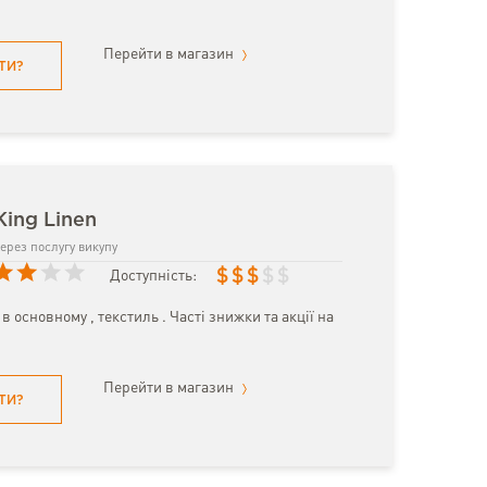
Перейти в магазин
ТИ?
King Linen
ерез послугу викупу
$
$
$
$
$
Доступність:
в основному , текстиль . Часті знижки та акції на
Перейти в магазин
ТИ?