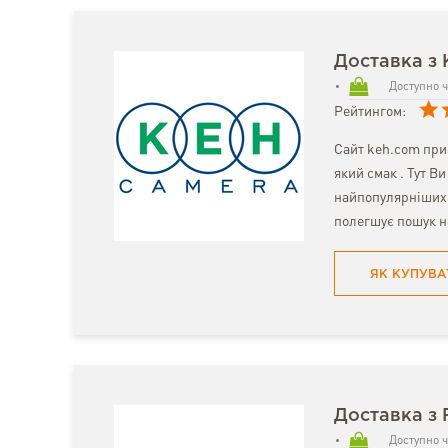
Доставка з
Доступно ч
Рейтингом:
Сайт keh.com прис
який смак . Тут В
найпопулярніших і
полегшує пошук н
ЯК КУПУВА
Доставка з 
Доступно ч