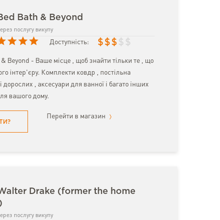
Bed Bath & Beyond
ерез послугу викупу
$
$
$
$
$
Доступність:
& Beyond - Ваше місце , щоб знайти тільки те , що
го інтер'єру. Комплекти ковдр , постільна
і дорослих , аксесуари для ванної і багато інших
ля вашого дому.
Перейти в магазин
ТИ?
Walter Drake (former the home
)
ерез послугу викупу