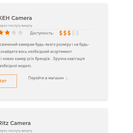
 KEH Camera
ерез послугу викупу
$
$
$
$
$
Доступність:
вячений камерам будь-якого розміру і на будь-
и знайдете весь необхідний асортимент
 нових камер усіх брендів . Зручна навігація
еобхідної моделі.
Перейти в магазин
ТИ?
Ritz Camera
ерез послугу викупу