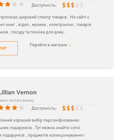
$
$
$
$
$
Доступність:
пропонує широкий спектр товарів . На сайті є
т книг , відео , музики , електроніки , товарів
нків , посуду та техніки для дому .
Перейти в магазин
ТИ?
illian Vernon
ерез послугу викупу
$
$
$
$
$
Доступність:
влений хороший вибір персоніфікованих
льних подарунків . Тут можна знайти сотні
 подарунків , предметів колекціонування і