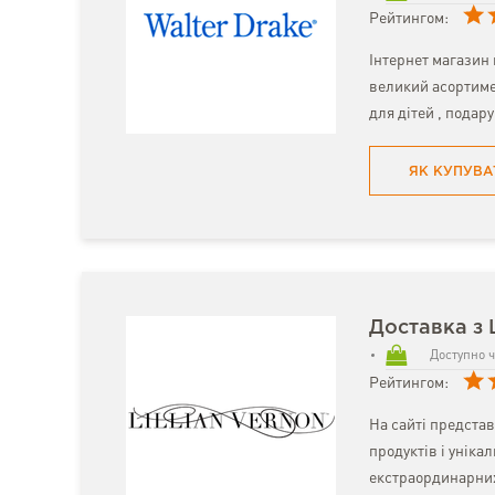
Рейтингом:
Інтернет магазин 
великий асортимен
для дітей , подару
ЯК КУПУВА
Доставка з L
Доступно ч
Рейтингом:
На сайті предста
продуктів і уніка
екстраординарних