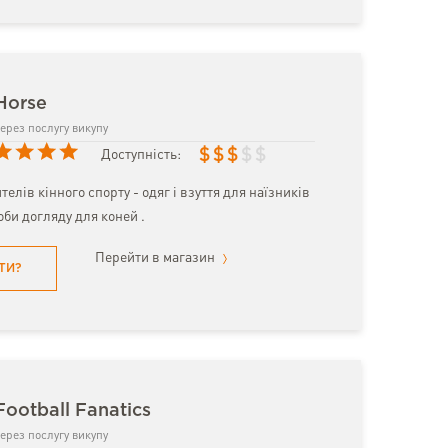
Horse
ерез послугу викупу
$
$
$
$
$
Доступність:
елів кінного спорту - одяг і взуття для наїзників
оби догляду для коней .
Перейти в магазин
ТИ?
ootball Fanatics
ерез послугу викупу