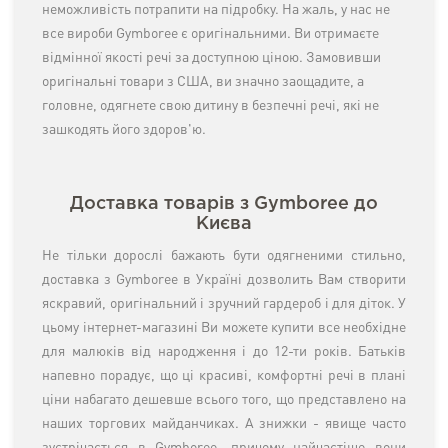
неможливість потрапити на підробку. На жаль, у нас не
все вироби Gymboree є оригінальними. Ви отримаєте
відмінної якості речі за доступною ціною. Замовивши
оригінальні товари з США, ви значно заощадите, а
головне, одягнете свою дитину в безпечні речі, які не
зашкодять його здоров'ю.
Доставка товарів з Gymboree до
Києва
Не тільки дорослі бажають бути одягненими стильно,
доставка з Gymboree в Україні дозволить Вам створити
яскравий, оригінальний і зручний гардероб і для діток. У
цьому інтернет-магазині Ви можете купити все необхідне
для малюків від народження і до 12-ти років. Батьків
напевно порадує, що ці красиві, комфортні речі в плані
ціни набагато дешевше всього того, що представлено на
наших торгових майданчиках. А знижки - явище часто