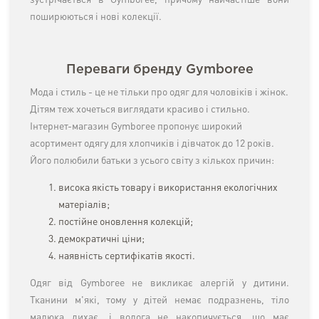
зустрічається в Gymboree, причому найчастіше вони
поширюються і нові колекції.
Переваги бренду Gymboree
Мода і стиль - це не тільки про одяг для чоловіків і жінок.
Дітям теж хочеться виглядати красиво і стильно.
Інтернет-магазин Gymboree пропонує широкий
асортимент одягу для хлопчиків і дівчаток до 12 років.
Його полюбили батьки з усього світу з кількох причин:
висока якість товару і використання екологічних
матеріалів;
постійне оновлення колекцій;
демократичні ціни;
наявність сертифікатів якості.
Одяг від Gymboree не викликає алергій у дитини.
Тканини м'які, тому у дітей немає подразнень, тіло
малюка дихає, і волога не накопичується, що має