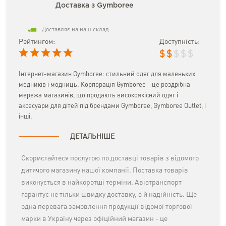
Доставка з Gymboree
Доставляє на наш склад
Рейтингом:
Доступність:
$
$
$
$
$
Інтернет-магазин Gymboree: стильний одяг для маленьких
модників і модниць. Корпорація Gymboree - це роздрібна
мережа магазинів, що продають високоякісний одяг і
аксесуари для дітей під брендами Gymboree, Gymboree Outlet, і
інші.
ДЕТАЛЬНІШЕ
Скористайтеся послугою по доставці товарів з відомого
дитячого магазину нашої компанії. Поставка товарів
виконується в найкоротші терміни. Авіатранспорт
гарантує не тільки швидку доставку, а й надійність. Ще
одна перевага замовлення продукції відомої торгової
марки в Україну через офіційний магазин - це