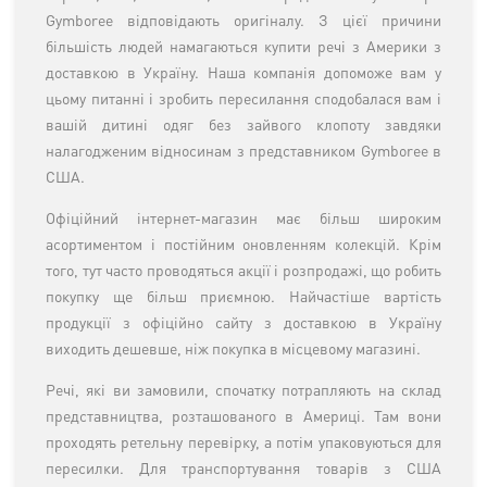
Gymboree відповідають оригіналу. З цієї причини
більшість людей намагаються купити речі з Америки з
доставкою в Україну. Наша компанія допоможе вам у
цьому питанні і зробить пересилання сподобалася вам і
вашій дитині одяг без зайвого клопоту завдяки
налагодженим відносинам з представником Gymboree в
США.
Офіційний інтернет-магазин має більш широким
асортиментом і постійним оновленням колекцій. Крім
того, тут часто проводяться акції і розпродажі, що робить
покупку ще більш приємною. Найчастіше вартість
продукції з офіційно сайту з доставкою в Україну
виходить дешевше, ніж покупка в місцевому магазині.
Речі, які ви замовили, спочатку потрапляють на склад
представництва, розташованого в Америці. Там вони
проходять ретельну перевірку, а потім упаковуються для
пересилки. Для транспортування товарів з США