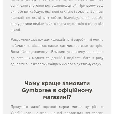
величезне значення для рухливих дітей. При цьому ваш
син або дочка будуть одягнені стильно і сучасно. Всі нові
колекції не схожі між собою. Індивідуальний дизайн
одягу дитини виділить його серед однолітків в садку або
школі.
Радує «несхожість» цих колекцій на ті вироби, які можна
побачити на вішалках наших дитячих торгових центрів.
Вони дійсно допоможуть Вам одягнути дитину відповідно
до останніх модних тенденцій і виділять його з ряду
однолітків на ігровому майданчику або в дитячому садку.
Чому краще замовити
Gymboree в офіційному
магазині?
Продукцію даної торгової марки можна зустріти в
Україні, але, на жаль, не всі продаються тут товари