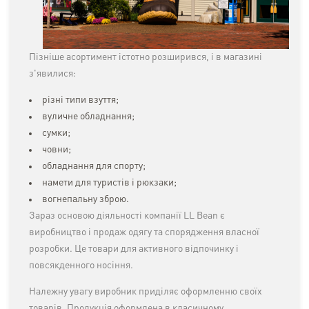
Пізніше асортимент істотно розширився, і в магазині
з'явилися:
різні типи взуття;
вуличне обладнання;
сумки;
човни;
обладнання для спорту;
намети для туристів і рюкзаки;
вогнепальну зброю.
Зараз основою діяльності компанії LL Bean є
виробництво і продаж одягу та спорядження власної
розробки. Це товари для активного відпочинку і
повсякденного носіння.
Належну увагу виробник приділяє оформленню своїх
товарів. Продукція оформлена в класичному