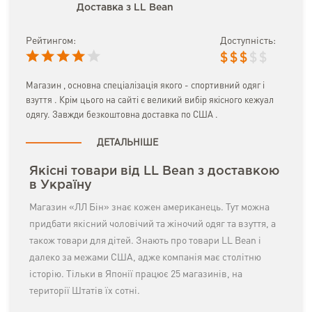
Доставка з LL Bean
Рейтингом:
Доступність:
$
$
$
$
$
Магазин , основна спеціалізація якого - спортивний одяг і
взуття . Крім цього на сайті є великий вибір якісного кежуал
одягу. Завжди безкоштовна доставка по США .
ДЕТАЛЬНІШЕ
Якісні товари від LL Bean з доставкою
в Україну
Магазин «ЛЛ Бін» знає кожен американець. Тут можна
придбати якісний чоловічий та жіночий одяг та взуття, а
також товари для дітей. Знають про товари LL Bean і
далеко за межами США, адже компанія має столітню
історію. Тільки в Японії працює 25 магазинів, на
території Штатів їх сотні.