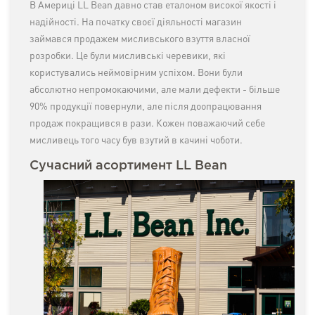
В Америці LL Bean давно став еталоном високої якості і
надійності. На початку своєї діяльності магазин
займався продажем мисливського взуття власної
розробки. Це були мисливські черевики, які
користувались неймовірним успіхом. Вони були
абсолютно непромокаючими, але мали дефекти - більше
90% продукції повернули, але після доопрацювання
продаж покращився в рази. Кожен поважаючий себе
мисливець того часу був взутий в качині чоботи.
Сучасний асортимент LL Bean