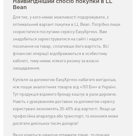
Найвигідніший спосіб покупки в LL
Bean
Для тих, у кого немає можливості подорожувати, є
оптимальний варіант покупки в LL Bean. Потрібно лише
скористатися послугами сервісу EasyXpress. Вам
знадобиться зареєструватися на сайті і надати
посилання на товар, сплативши його вартість. Всі
фінансові операції відображаються в особистому
кабінеті, тому немає ніякого ризику за власні
заощадження.
Купівля за допомогою EasyXpress набагато вигідніша,
ніж пошук аналогічних товарів від «ЛЛ Бін» в Україні.
Тут продукція відомого бренду коштує в рази дорожче.
Навіть з урахуванням доставки за допомогою сервісу
користувачі економлять 20-60% від вартості. Якщо це
професійна апаратура або транспорт, то економія може
досягати декількох тисяч доларів!
Якщо хочеться швидше отримати товар, то працює