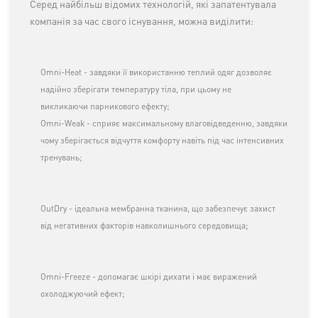
Серед найбільш відомих технологій, які запатентувала
компанія за час свого існування, можна виділити:
Omni-Heat - завдяки її використанню теплий одяг дозволяє
надійно зберігати температуру тіла, при цьому не
викликаючи парникового ефекту;
Omni-Weak - сприяє максимальному влаговідведенню, завдяки
чому зберігається відчуття комфорту навіть під час інтенсивних
тренувань;
OutDry - ідеальна мембранна тканина, що забезпечує захист
від негативних факторів навколишнього середовища;
Omni-Freeze - допомагає шкірі дихати і має виражений
охолоджуючий ефект;