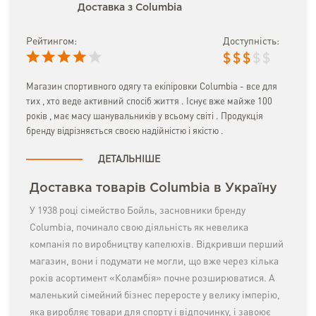
Доставка з Columbia
Рейтингом:
Доступність:
$
$
$
$
$
Магазин спортивного одягу та екіпіровки Columbia - все для
тих , хто веде активний спосіб життя . Існує вже майже 100
років , має масу шанувальників у всьому світі . Продукція
бренду відрізняється своєю надійністю і якістю .
ДЕТАЛЬНІШЕ
Доставка товарів Columbia в Україну
У 1938 році сімейство Бойль, засновники бренду
Columbia, починало свою діяльність як невелика
компанія по виробництву капелюхів. Відкривши перший
магазин, вони і подумати не могли, що вже через кілька
років асортимент «Коламбія» почне розширюватися. А
маленький сімейний бізнес переросте у велику імперію,
яка виробляє товари для спорту і відпочинку, і завоює