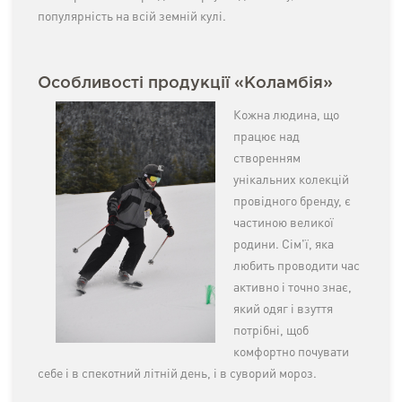
популярність на всій земній кулі.
Особливості продукції «Коламбія»
Кожна людина, що
працює над
створенням
унікальних колекцій
провідного бренду, є
частиною великої
родини. Сім'ї, яка
любить проводити час
активно і точно знає,
який одяг і взуття
потрібні, щоб
комфортно почувати
себе і в спекотний літній день, і в суворий мороз.