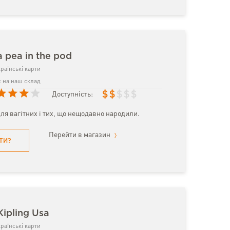
 pea in the pod
раїнські карти
 на наш склад
$
$
$
$
$
Доступність:
для вагітних і тих, що нещодавно народили.
Перейти в магазин
ТИ?
Kipling Usa
раїнські карти