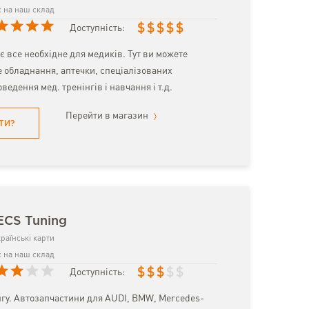
 на наш склад
$
$
$
$
$
Доступність:
 є все необхідне для медиків. Тут ви можете
 обладнання, аптечки, спеціалізованих
ведення мед. тренінгів і навчання і т.д.
Перейти в магазин
ТИ?
ECS Tuning
раїнські карти
 на наш склад
$
$
$
$
$
Доступність:
нгу. Автозапчастини для AUDI, BMW, Mercedes-