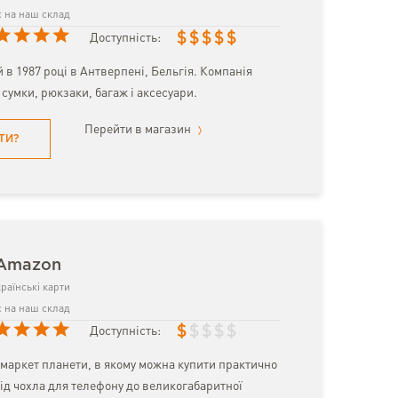
 на наш склад
$
$
$
$
$
Доступність:
в 1987 році в Антверпені, Бельгія. Компанія
 сумки, рюкзаки, багаж і аксесуари.
Перейти в магазин
ТИ?
 Amazon
раїнські карти
 на наш склад
$
$
$
$
$
Доступність:
маркет планети, в якому можна купити практично
ід чохла для телефону до великогабаритної