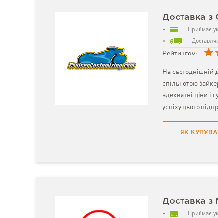
Доставка з 
Приймає ук
Доставляє
Рейтингом:
На сьогоднішній д
спільнотою байке
адекватні ціни і 
успіху цього підп
ЯК КУПУВА
Доставка з 
Приймає ук