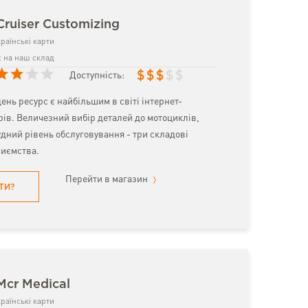
Cruiser Customizing
раїнські карти
 на наш склад
$
$
$
$
$
Доступність:
ень ресурс є найбільшим в світі інтернет-
рів. Величезний вибір деталей до мотоциклів,
гудний рівень обслуговування - три складові
риємства.
Перейти в магазин
ТИ?
Mcr Medical
раїнські карти