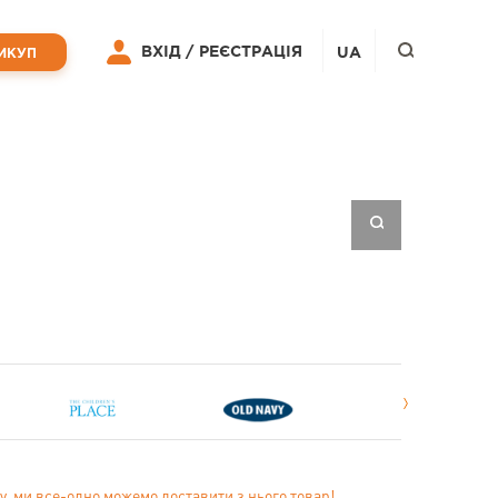
ВХІД /
РЕЄСТРАЦІЯ
UA
ИКУП
у, ми все-одно можемо доставити з нього товар!