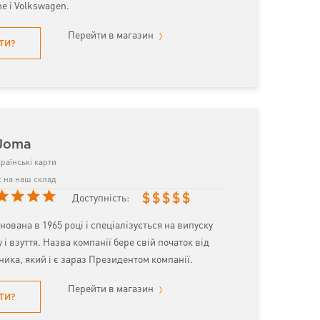
he і Volkswagen.
Перейти в магазин
ТИ?
 Joma
раїнські карти
 на наш склад
$
$
$
$
$
Доступність:
нована в 1965 році і спеціалізується на випуску
 і взуття. Назва компанії бере свій початок від
ника, який і є зараз Президентом компанії.
Перейти в магазин
ТИ?