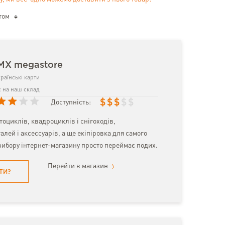
том
 MX megastore
раїнські карти
 на наш склад
$
$
$
$
$
Доступність:
тоциклів, квадроциклів і снігоходів,
алей і аксессуарів, а ще екіпіровка для самого
вибору інтернет-магазину просто переймає подих.
Перейти в магазин
ТИ?