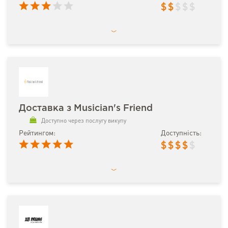
$
$
$
$
$
Доставка з Musician's Friend
Доступно через послугу викупу
Рейтингом:
Доступність:
$
$
$
$
$