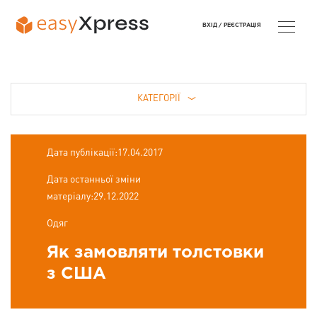
ВХІД /
РЕЄСТРАЦІЯ
КАТЕГОРІЇ
Дата публікації:17.04.2017
Дата останньої зміни
матеріалу:29.12.2022
Одяг
Як замовляти толстовки
з США