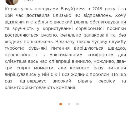
Користуюсь послугами EasyXpress з 2018 року і за
В
цей час доставила близько 40 відправлень. Хочу
т
відзначити стабільно високий рівень обслуговування
ц
та зручність у користуванні сервісом.Всі посилки
доставляються вчасно, ретельно запаковані та без
жодних пошкоджень. Відзначу також чудову службу
турботи: будь-які питання вирішуються швидко,
професійно і з максимальним комфортом для
клієнтаЗа весь час співпраці виникло, можливо, два-
три спірні моменти, але кожного разу питання
вирішувались у мій бік і без жодних проблем. Це ще
раз підтверджує високий рівень сервісу та
клієнтоорієнтованість компанії.