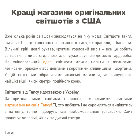
Кращі магазини оригінальних
світшотів з США
Вже кілька років світшоти знаходяться на піку моди! Світшоти (англ.
sweatshirt) – це толстовка спортивного типу, як правило, з бавовни.
Вільний крій, довгі рукава, круглий горловий виріз – все це робить
світшоти не лише стильною, але і дуже зручною деталлю гардероба.
Це універсальний
одяг
: світшоти можна носити з джинсами,
легінсами, брюками або довгими і короткими спідницями і шортами.
У цій статті ми зібрали американські магазини, які випускають
найцікавіші і якісні светри подібного крою.
Світшоти від Fancy з доставкою в Україну
За оригінальними, свіжими і просто божевільними принтами
вирушаємо на сайт Fancy!
Ті, хто люблять і не соромляться виділятись
з натовпу, точно підберуть там найбожевільніші толстовки. Сайт
пропонує чоловічі, жіночі та дитячі светри.
Теги: