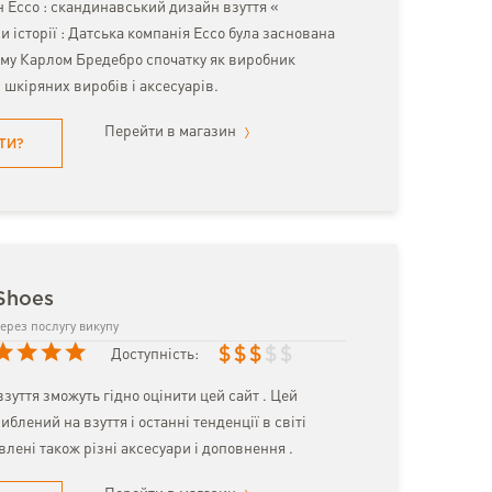
н Ecco : скандинавський дизайн взуття «
и історії : Датська компанія Ecco була заснована
тому Карлом Бредебро спочатку як виробник
- шкіряних виробів і аксесуарів.
Перейти в магазин
ТИ?
Shoes
ерез послугу викупу
$
$
$
$
$
Доступність:
взуття зможуть гідно оцінити цей сайт . Цей
иблений на взуття і останні тенденції в світі
влені також різні аксесуари і доповнення .