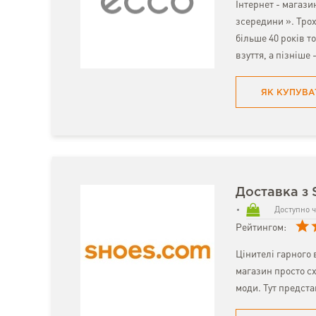
Інтернет - магази
зсередини ». Трох
більше 40 років 
взуття, а пізніше 
ЯК КУПУВА
Доставка з 
Доступно ч
Рейтингом:
Цінителі гарного 
магазин просто сх
моди. Тут предста