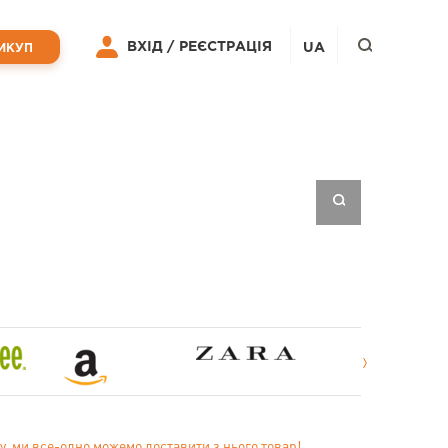
ВХІД /
РЕЄСТРАЦІЯ
UA
ИКУП
у, ми все-одно можемо доставити з нього товар!