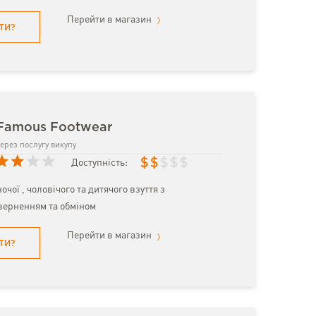
Перейти в магазин
ТИ?
 Famous Footwear
ерез послугу викупу
$
$
$
$
$
Доступність:
чої , чоловічого та дитячого взуття з
верненням та обміном
Перейти в магазин
ТИ?