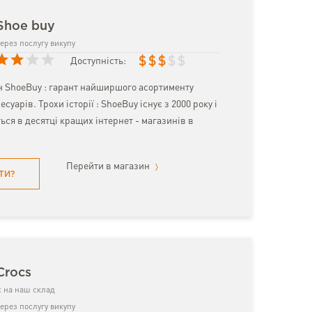
Shoe buy
ерез послугу викупу
$
$
$
$
$
Доступність:
ин ShoeBuy : гарант найширшого асортименту
сесуарів. Трохи історії : ShoeBuy існує з 2000 року і
ься в десятці кращих інтернет - магазинів в
Перейти в магазин
ТИ?
Crocs
 на наш склад
ерез послугу викупу