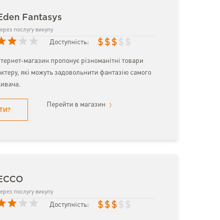
Eden Fantasys
ерез послугу викупу
$
$
$
$
$
Доступність:
тернет-магазин пропонує різноманітні товари
ктеру, які можуть задовольнити фантазію самого
ивача.
Перейти в магазин
ТИ?
 ECCO
ерез послугу викупу
$
$
$
$
$
Доступність: