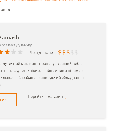
том
 Samash
ерез послугу викупу
$
$
$
$
$
Доступність:
 музичний магазин , пропонує кращий вибір
нтів та аудіотехніки за найнижчими цінами з
дсилювачі , барабани , записуючий обладнання -
 .
Перейти в магазин
ТИ?