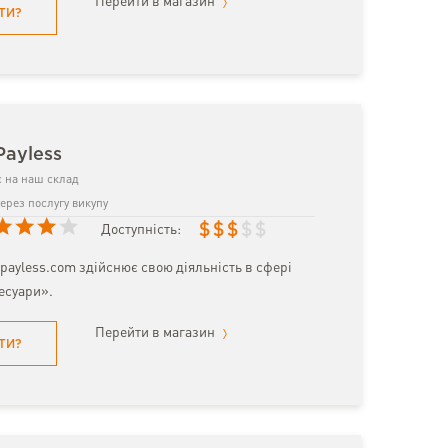
Перейти в магазин
ТИ?
Payless
 на наш склад
ерез послугу викупу
$
$
$
$
$
Доступність:
payless.com здійснює свою діяльність в сфері
сесуари».
Перейти в магазин
ТИ?