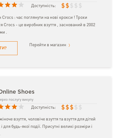
$
$
$
$
$
Доступність:
 Crocs : час поглянути на нові крокси ! Трохи
ія Crocs - це виробник взуття , заснований в 2002
ми .
Перейти в магазин
ТИ?
Online Shoes
ерез послугу викупу
$
$
$
$
$
Доступність:
іноче взуття, чоловіче взуття та взуття для дітей
і для будь-якої події. Присутні великі розміри і
.