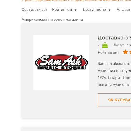
Сортувати за:
Рейтингом
Доступністю
Алфаві
Американські інтернет-магазини
Доставка з
Доступно ч
Рейтингом:
Samash абсолютно
музичних інструме
1924. Гітари , Пі
все для музиканта
ЯК КУПУВА