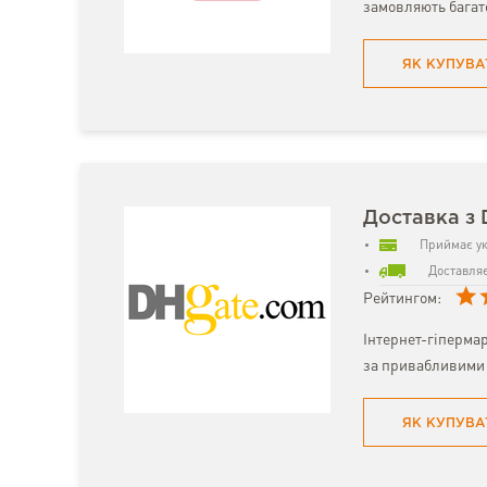
замовляють багат
ЯК КУПУВА
Доставка з
Приймає ук
Доставляє
Рейтингом:
Інтернет-гіпермар
за привабливими 
ЯК КУПУВА