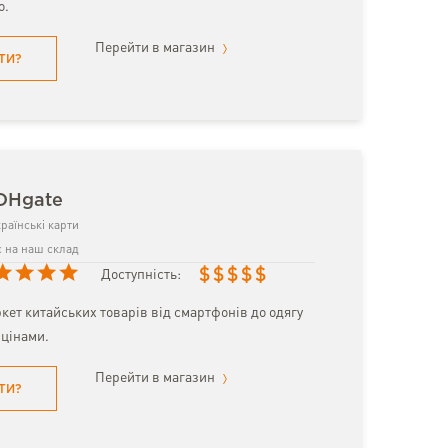
о.
Перейти в магазин
ТИ?
 DHgate
раїнські карти
 на наш склад
$
$
$
$
$
Доступність:
кет китайських товарів від смартфонів до одягу
цінами.
Перейти в магазин
ТИ?