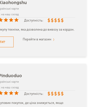
Xiaohongshu
раїнські карти
 на наш склад
$
$
$
$
$
Доступність:
упу техніки, яка дозволена до вивозу за кордон.
Перейти в магазин
ТИ?
Pinduoduo
раїнські карти
 на наш склад
$
$
$
$
$
Доступність:
упових покупок, де ціна знижується, якщо