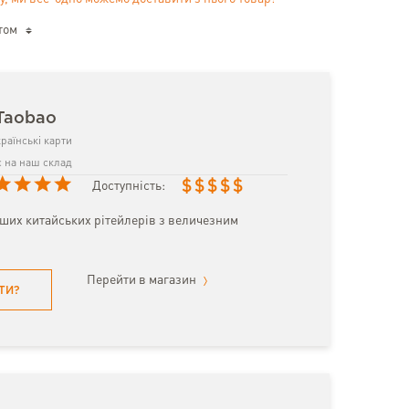
том
Taobao
раїнські карти
 на наш склад
$
$
$
$
$
Доступність:
іших китайських рітейлерів з величезним
Перейти в магазин
ТИ?