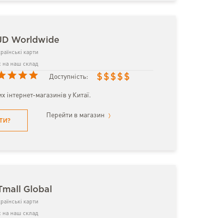
JD Worldwide
раїнські карти
 на наш склад
$
$
$
$
$
Доступність:
х інтернет-магазинів у Китаї.
Перейти в магазин
ТИ?
Tmall Global
раїнські карти
 на наш склад