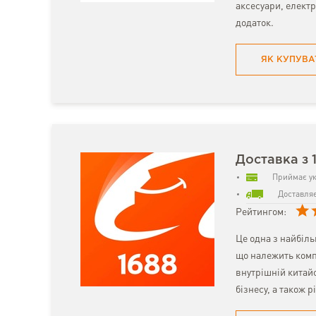
аксесуари, електр
додаток.
ЯК КУПУВА
Доставка з 
Приймає ук
Доставляє
Рейтингом:
Це одна з найбіл
що належить комп
внутрішній китайс
бізнесу, а також р