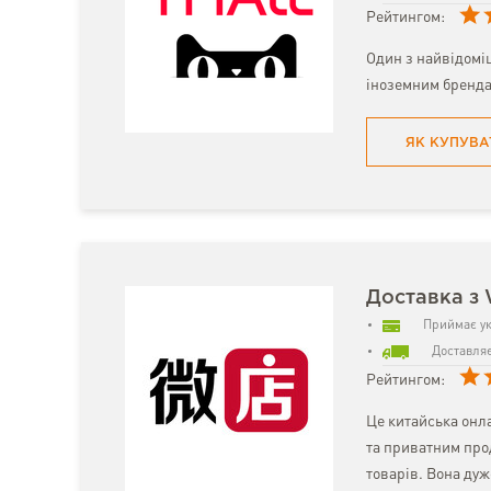
Рейтингом:
Один з найвідомі
іноземним бренда
ЯК КУПУВА
Доставка з 
Приймає ук
Доставляє
Рейтингом:
Це китайська онл
та приватним про
товарів. Вона дуж