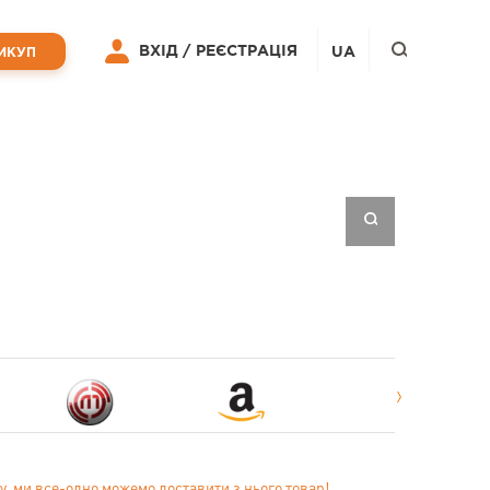
ВХІД /
РЕЄСТРАЦІЯ
UA
ИКУП
у, ми все-одно можемо доставити з нього товар!