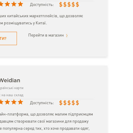
$
$
$
$
$
Доступність:
ших китайських маркетплейсів, що дозволяє
м розміщуватись у Китаї.
Перейти в магазин
ТИ?
Weidian
раїнські карти
 на наш склад
$
$
$
$
$
Доступність:
айн-платформа, що дозволяє малим підприємцям
давцям створювати свої магазини для продажу
е популярна серед тих, хто хоче продавати одяг,