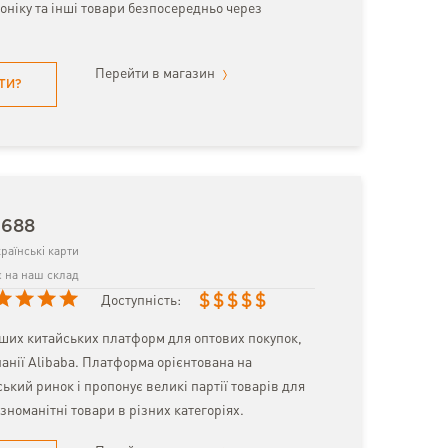
оніку та інші товари безпосередньо через
Перейти в магазин
ТИ?
1688
раїнські карти
 на наш склад
$
$
$
$
$
Доступність:
ьших китайських платформ для оптових покупок,
анії Alibaba. Платформа орієнтована на
ький ринок і пропонує великі партії товарів для
ізноманітні товари в різних категоріях.