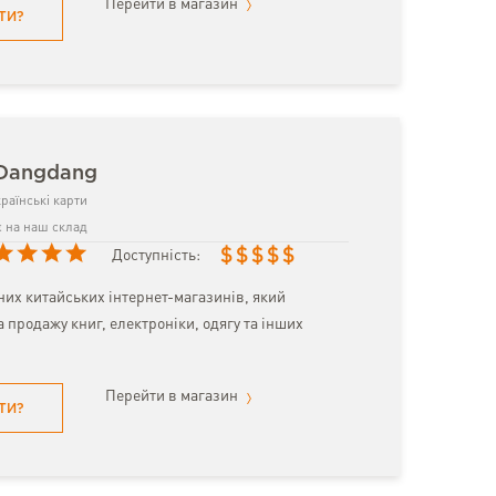
Перейти в магазин
ТИ?
 Dangdang
раїнські карти
 на наш склад
$
$
$
$
$
Доступність:
них китайських інтернет-магазинів, який
а продажу книг, електроніки, одягу та інших
Перейти в магазин
ТИ?