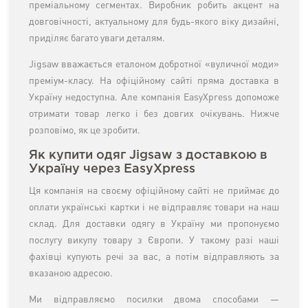
преміальному сегментах. Виробник робить акцент на
довговічності, актуальному для будь-якого віку дизайні,
приділяє багато уваги деталям.
Jigsaw вважається еталоном добротної «вуличної моди»
преміум-класу. На офіційному сайті пряма доставка в
Україну недоступна. Але компанія EasyXpress допоможе
отримати товар легко і без довгих очікувань. Нижче
розповімо, як це зробити.
Як купити одяг Jigsaw з доставкою в
Україну через EasyXpress
Ця компанія на своєму офіційному сайті не приймає до
оплати українські картки і не відправляє товари на наш
склад. Для доставки одягу в Україну ми пропонуємо
послугу викупу товару з Європи. У такому разі наші
фахівці купують речі за вас, а потім відправляють за
вказаною адресою.
Ми відправляємо посилки двома способами —