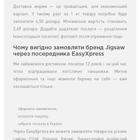
Доставка морем — це триваліший, але економніший
варіант. У такому разі за 1 кг товару потрібно буде
заплатити 6,50 долара. Мінімальна вартість становить
2,69 долара. Додайте додаткові послуги — розділення
(консолідація посилок), фотозвіт після отримання тощо.
Чому вигідно замовляти бренд Jigsaw
через посередника EasyXpress
Ми займаємося доставкою посилок 12 років і за цей час
чітко відпрацювали логістичні ланцюжки. Митне
оформлення та інші моменти беремо на себе — вам
залишається тільки:
оформити замовлення;
оплатити покупку;
забрати посилку в Україні.
Через EasyXpress ви можете замовляти товари на різних
сайтах США, Європи, Китаю. Зареєструйте особистий