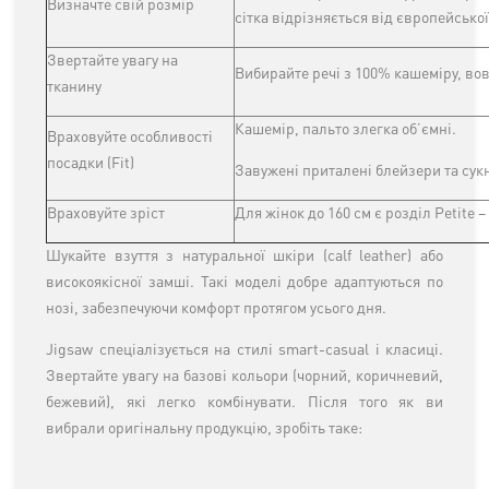
Визначте свій розмір
сітка відрізняється від європейської
Звертайте увагу на
Вибирайте речі з 100% кашеміру, во
тканину
Кашемір, пальто злегка об’ємні.
Враховуйте особливості
посадки (Fit)
Завужені приталені блейзери та сукн
Враховуйте зріст
Для жінок до 160 см є розділ Petite –
Шукайте взуття з натуральної шкіри (calf leather) або
високоякісної замші. Такі моделі добре адаптуються по
нозі, забезпечуючи комфорт протягом усього дня.
Jigsaw спеціалізується на стилі smart-casual і класиці.
Звертайте увагу на базові кольори (чорний, коричневий,
бежевий), які легко комбінувати. Після того як ви
вибрали оригінальну продукцію, зробіть таке: