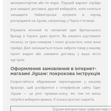
авіатранспортом або по морю. Перший варіант підійде
для швидкої доставки, другий вибирайте, коли хочеться
заощадити. Найвигідніше купувати в період
розпродажів на Jigsaw, наприклад, у Чорну п’ятницю.
Отримати жіночий та чоловічий одяг британського
бренду в Україні дуже просто. Ви зможете відстежити
посилку за трек-номером і точно дізнаєтеся, коли вона
прийде. Далі залишається тільки забрати товар у нашому
пункті видачі або замовити доставку у ваше місто
кур’єром.
Оформлення замовлення в інтернет-
магазині Jigsaw: покрокова інструкція
Скористайтеся вбудованим перекладачем у вашому
браузері, щоб розібратися з інтерфейсом сайту. Одяг
Jigsaw — це речі преміум-класу, які тим не менш
потрібно вибирати уважно. Є кілька простих секретів.
Jigsaw використовує цифрове маркува