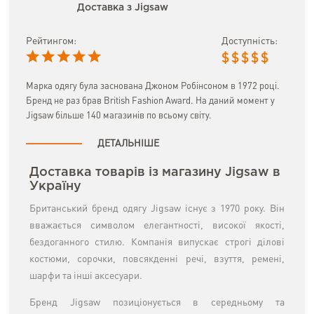
Доставка з Jigsaw
Рейтингом:
Доступність:
$
$
$
$
$
Марка одягу була заснована Джоном Робінсоном в 1972 році.
Бренд не раз брав British Fashion Award. На даний момент у
Jigsaw більше 140 магазинів по всьому світу.
ДЕТАЛЬНІШЕ
Доставка товарів із магазину Jigsaw в
Україну
Британський бренд одягу Jigsaw існує з 1970 року. Він
вважається символом елегантності, високої якості,
бездоганного стилю. Компанія випускає строгі ділові
костюми, сорочки, повсякденні речі, взуття, ремені,
шарфи та інші аксесуари.
Бренд Jigsaw позиціонується в середньому та