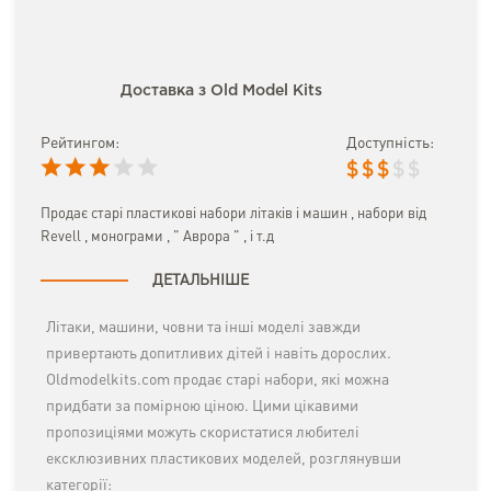
Доставка з Old Model Kits
Рейтингом:
Доступність:
$
$
$
$
$
Продає старі пластикові набори літаків і машин , набори від
Revell , монограми , " Аврора " , і т.д
ДЕТАЛЬНІШЕ
Літаки, машини, човни та інші моделі завжди
привертають допитливих дітей і навіть дорослих.
Oldmodelkits.com продає старі набори, які можна
придбати за помірною ціною. Цими цікавими
пропозиціями можуть скористатися любителі
ексклюзивних пластикових моделей, розглянувши
категорії: