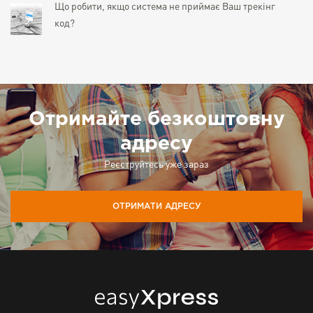
Що робити, якщо система не приймає Ваш трекінг
код?
Отримайте безкоштовну
адресу
Реєструйтесь уже зараз
ОТРИМАТИ АДРЕСУ