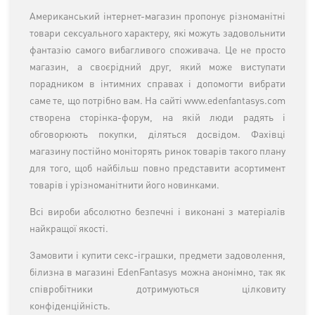
Американський інтернет-магазин пропонує різноманітні
товари сексуального характеру, які можуть задовольнити
фантазію самого вибагливого споживача. Це не просто
магазин, а своєрідний друг, який може виступати
порадником в інтимних справах і допомогти вибрати
саме те, що потрібно вам. На сайті
www.edenfantasys.com
створена сторінка-форум, на якій люди радять і
обговорюють покупки, діляться досвідом. Фахівці
магазину постійно моніторять ринок товарів такого плану
для того, щоб найбільш повно представити асортимент
товарів і урізноманітнити його новинками.
Всі вироби абсолютно безпечні і виконані з матеріалів
найкращої якості.
Замовити і купити секс-іграшки, предмети задоволення,
білизна в магазині EdenFantasys можна анонімно, так як
співробітники дотримуються цілковиту
конфіденційність.