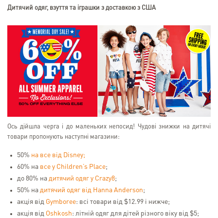
Дитячий одяг, взуття та іграшки з доставкою з США
Ось дійшла черга і до маленьких непосид! Чудові знижки на дитячі
товари пропонують наступні магазини:
50%
на все від Disney;
60% на
все у Children’s Place
;
до 80% на
дитячий одяг у Crazy8
;
50% на
дитячий одяг від Hanna Anderson
;
акція від
Gymboree
: всі товари від $12.99 і нижче;
акція від
Oshkosh
: літній одяг для дітей різного віку від $5;