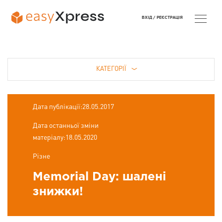
ВХІД /
РЕЄСТРАЦІЯ
КАТЕГОРІЇ
Дата публікації:28.05.2017
Дата останньої зміни
матеріалу:18.05.2020
Різне
Memorial Day: шалені
знижки!