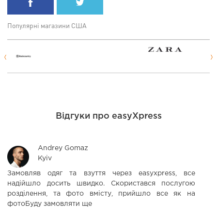
Популярні магазини США
Відгуки про easyXpress
Andrey Gomaz
Kyiv
Замовляв одяг та взуття через easyxpress, все
Х
надійшло досить швидко. Скористався послугою
д
розділення, та фото вмісту, прийшло все як на
Я
фотоБуду замовляти ще
д
п