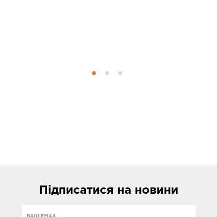
д
м
ка
к
пр
Підписатися
на новини