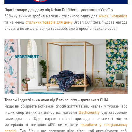
Одяг і товари для дому від Urban Outfitters – доставка в Україну
50%-ну знижку зробив магазин стильного одягу для
жінок
і
чоловіків
та не менш
стильних товарів для дому
Urban Outfitters. Чудова нагода
оновити не лише власний гардероб, але й простір навколо себе!
Товари і одяг зі знижками від Backcountry – доставка з США
Якщо ви обираєте активний спосіб життя та зацікавлені у туризмі або
інших спортивних активностях, магазин
Backcountry
був створений
саме для вас! Одяг, взуття та інші принади з якісних і міцних
матеріалів зі знижкою 40% ви можете
придбати у спеціальному
розділі
. Тим більш що попереду ціле літо, щоб організувати собі