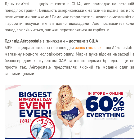
День пам'яті — щорічне свято в США, яке припадає на останній
понеділок травня. Більшість американських магазинів відзначає його
величезними знижками! Саме час скористатись чудовою можливістю
і зробити покупки, які ви давно відкладали. Але поспішайте: коли
понеділок скінчиться, знижки перетворяться на гарбуз ☺
Одяг від Aéropostale зі знижками – доставка з США
60% — щедра знижка на вбрання для
жінок
і
чоловіків
від Aéropostale,
магазину модного молодіжного одягу. Марка дуже відома на заході і є
безпосереднім конкурентом GAP та інших відомих брендів. І це не
просто так: Aéropostale представляє якісний та модний одяг за
гарними цінами.