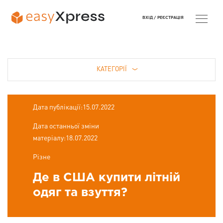
ВХІД /
РЕЄСТРАЦІЯ
КАТЕГОРІЇ
Дата публікації:15.07.2022
Дата останньої зміни
матеріалу:18.07.2022
Різне
Де в США купити літній
одяг та взуття?