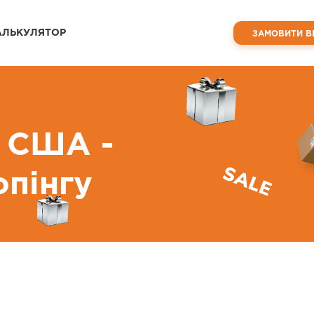
АЛЬКУЛЯТОР
ЗАМОВИТИ В
 США -
опінгу