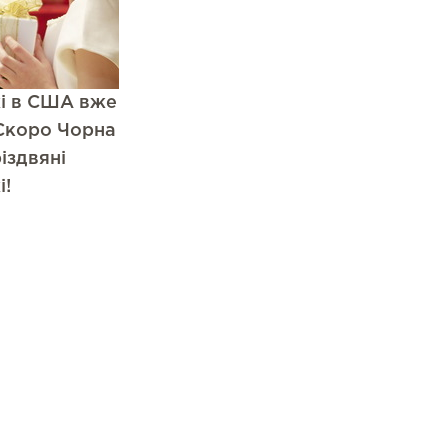
і в США вже
Скоро Чорна
різдвяні
і!