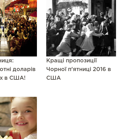
ниця:
Кращі пропозиції
отні доларів
Чорної п'ятниці 2016 в
х в США!
США