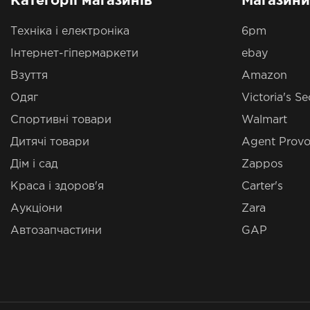
Категорії магазинів
Магазини
Техніка і електроніка
6pm
Інтернет-гіпермаркети
ebay
Взуття
Amazon
Одяг
Victoria's Se
Спортивні товари
Walmart
Дитячі товари
Agent Provo
Дім і сад
Zappos
Краса і здоров'я
Carter's
Аукціони
Zara
Автозапчастини
GAP