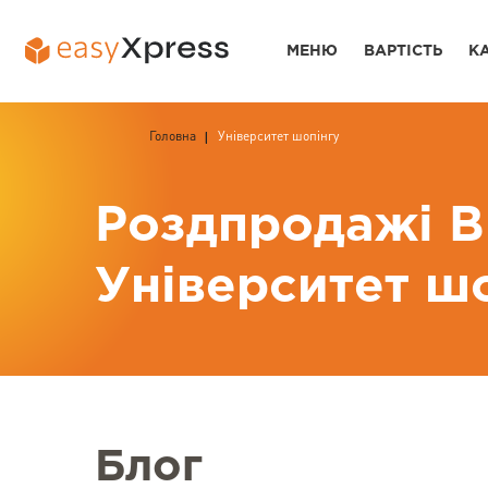
МЕНЮ
ВАРТІСТЬ
К
Головна
Університет шопінгу
Роздпродажі В
Університет ш
Блог