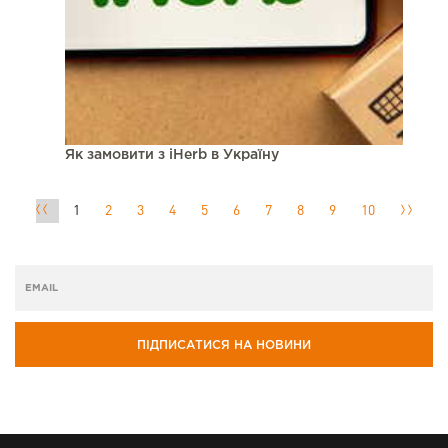
Як замовити з iHerb в Україну
1
2
3
4
5
6
7
8
9
10
ПІДПИСАТИСЯ НА НОВИНИ