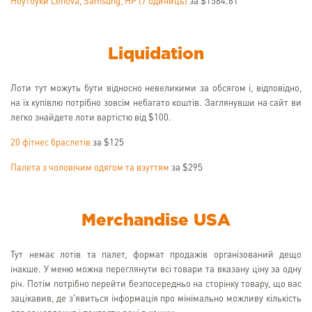
Ноутбуки Lenova, Samsung, HP (7 одиниць)
за $1584.61
Liquidation
Лоти тут можуть бути відносно невеликими за обсягом і, відповідно,
на їх купівлю потрібно зовсім небагато коштів. Заглянувши на сайт ви
легко знайдете лоти вартістю від $100.
20 фітнес браслетів
за $125
Палета з чоловічим одягом та взуттям
за $295
Merchandise USA
Тут немає лотів та палет, формат продажів організований дещо
інакше. У меню можна переглянути всі товари та вказану ціну за одну
річ. Потім потрібно перейти безпосередньо на сторінку товару, що вас
зацікавив, де з'явиться інформація про мінімально можливу кількість