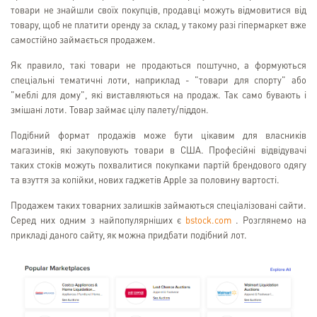
товари не знайшли своїх покупців, продавці можуть відмовитися від
товару, щоб не платити оренду за склад, у такому разі гіпермаркет вже
самостійно займається продажем.
Як правило, такі товари не продаються поштучно, а формуються
спеціальні тематичні лоти, наприклад - "товари для спорту" або
"меблі для дому", які виставляються на продаж. Так само бувають і
змішані лоти. Товар займає цілу палету/піддон.
Подібний формат продажів може бути цікавим для власників
магазинів, які закуповують товари в США. Професійні відвідувачі
таких стоків можуть похвалитися покупками партій брендового одягу
та взуття за копійки, нових гаджетів Apple за половину вартості.
Продажем таких товарних залишків займаються спеціалізовані сайти.
Серед них одним з найпопулярніших є
bstock.com
. Розглянемо на
прикладі даного сайту, як можна придбати подібний лот.