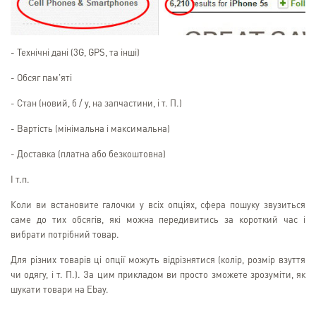
- Технічні дані (3G, GPS, та інші)
- Обсяг пам'яті
- Стан (новий, б / у, на запчастини, і т. П.)
- Вартість (мінімальна і максимальна)
- Доставка (платна або безкоштовна)
І т.п.
Коли ви встановите галочки у всіх опціях, сфера пошуку звузиться
саме до тих обсягів, які можна передивитись за короткий час і
вибрати потрібний товар.
Для різних товарів ці опції можуть відрізнятися (колір, розмір взуття
чи одягу, і т. П.). За цим прикладом ви просто зможете зрозуміти, як
шукати товари на Ebay.