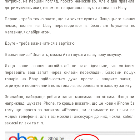
потрібно, на перший погляд, просто неможливо. Але є два правила,
дотримуючись яких, ви зможете правильно шукати товар на Ebay.
Перше - треба точно знати, що ви хочете купити. Якщо цього знання
немає, шопінг на Ebay перетвориться в безцільні блукання по
магазину, як лабіринтом.
Друге - треба визначитися з вартістю.
Визначилися? Значить, можна йти і шукати вашу нову покупку.
Якщо ваше знання англійської не таке ідеальне, як хотілося,
переведіть ваш запит через онлайн перекладач. Базовий пошук
товарів на Ebay здійснюється дуже просто - вводите запит, і
отримуєте нескінченний потік товарів, які релевантні вашому запиту.
Звичайно, найкраще робити запит максимально чітким. Якщо ви,
наприклад, шукаєте iPhone, то краще вказати, що це новий iPhone 5s,
тому що просто за запитом «iPhone», ви отримаєте не тільки всі
моделі телефонів, але і всі можливі аксесуари до них, чохли, кабелі,
захисні плівки та т. п.