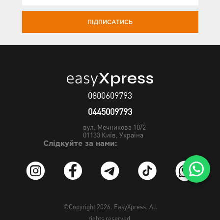
ПІДПИСАТИСЬ
0800609793
0445009793
вул. Мечникова 10/2
01133
Київ, Україна
Слідкуйте за нами:
©Copyright 2026.
EasyXpress
. All
rights reserved.