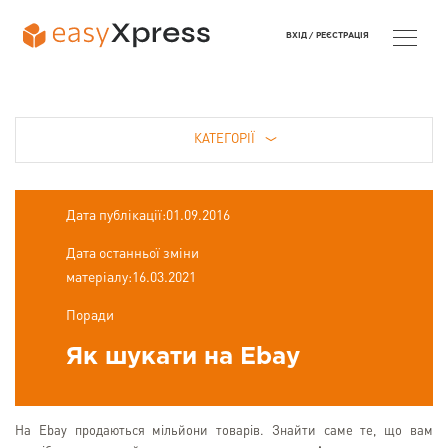
ВХІД /
РЕЄСТРАЦІЯ
КАТЕГОРІЇ
Дата публікації:01.09.2016
Дата останньої зміни
матеріалу:16.03.2021
Поради
Як шукати на Ebay
На Ebay продаються мільйони товарів. Знайти саме те, що вам