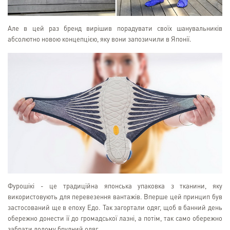
Але в цей раз бренд вирішив порадувати своїх шанувальників
абсолютно новою концепцією, яку вони запозичили в Японії.
Фурошікі - це традиційна японська упаковка з тканини, яку
використовують для перевезення вантажів. Вперше цей принцип був
застосований ще в епоху Едо. Так загортали одяг, щоб в банний день
обережно донести її до громадської лазні, а потім, так само обережно
забрати додому брудний одяг.