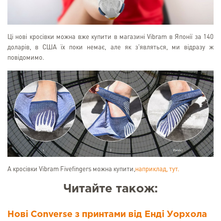
Ці нові кросівки можна вже купити в магазині Vibram в Японії за 140
доларів, в США їх поки немає, але як з'являться, ми відразу ж
повідомимо.
А кросівки Vibram Fivefingers можна купити,
наприклад, тут.
Читайте також:
Нові Converse з принтами від Енді Уорхола