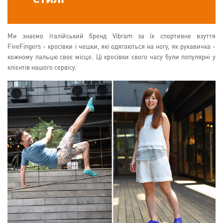
Ми знаємо італійський бренд Vibram за їх спортивне взуття
FiveFingers - кросівки і чешки, які одягаються на ногу, як рукавичка -
кожному пальцю своє місце. Ці кросівки свого часу були популярні у
клієнтів нашого сервісу.