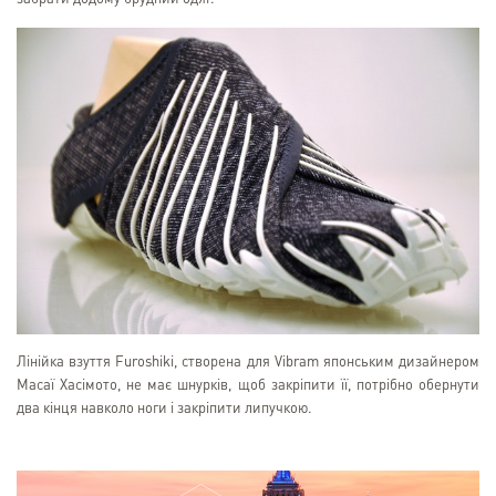
Лінійка взуття Furoshiki, створена для Vibram японським дизайнером
Масаї Хасімото, не має шнурків, щоб закріпити її, потрібно обернути
два кінця навколо ноги і закріпити липучкою.