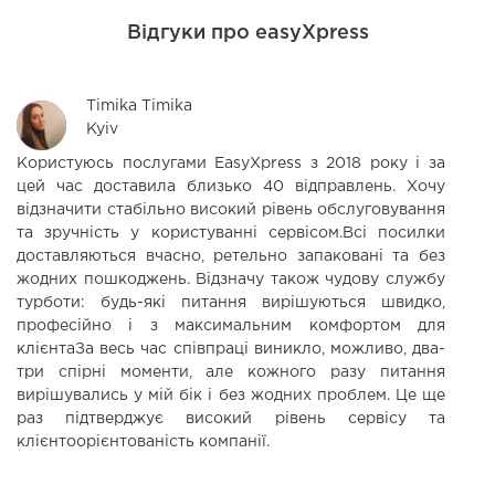
Відгуки про easyXpress
Timika Timika
Kyiv
Користуюсь послугами EasyXpress з 2018 року і за
З
цей час доставила близько 40 відправлень. Хочу
н
відзначити стабільно високий рівень обслуговування
р
та зручність у користуванні сервісом.Всі посилки
ф
доставляються вчасно, ретельно запаковані та без
жодних пошкоджень. Відзначу також чудову службу
турботи: будь-які питання вирішуються швидко,
професійно і з максимальним комфортом для
клієнтаЗа весь час співпраці виникло, можливо, два-
три спірні моменти, але кожного разу питання
вирішувались у мій бік і без жодних проблем. Це ще
раз підтверджує високий рівень сервісу та
клієнтоорієнтованість компанії.