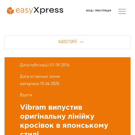
ВХІД /
РЕЄСТРАЦІЯ
КАТЕГОРІЇ
Дата публікації:01.09.2016
Дата останньої зміни
матеріалу:15.06.2020
Взуття
Vibram випустив
оригінальну лінійку
кросівок в японському
стилі