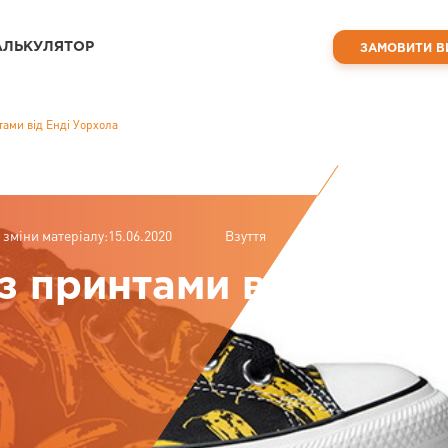
АЛЬКУЛЯТОР
ЗАМОВИТИ В
тами від Енді Уорхола
 зміни матеріалу:15.06.2020
Взуття
з принтами від