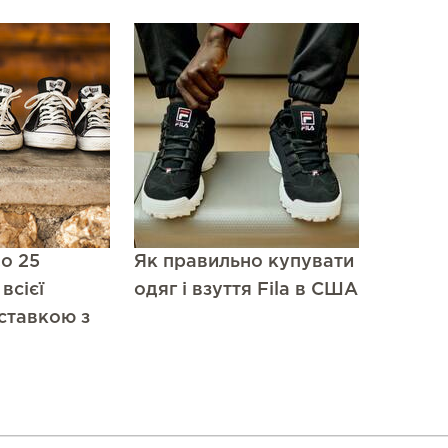
до 25
Як правильно купувати
всієї
одяг і взуття Fila в США
ставкою з