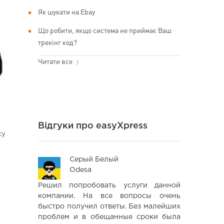
Як шукати на Ebay
Що робити, якщо система не приймає Ваш
трекінг код?
Читати все
Відгуки про easyXpress
су
Серый Белый
Ва
Odesa
Kyi
ественную
Решил попробовать услуги данной
Дуже зр
и услугами
компании. На все вопросы очень
організ
а остаюсь
быстро получил ответы. Без малейших
рекомендаці
проблем и в обещанные сроки была
користувати