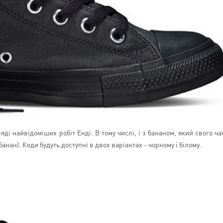
ді найвідоміших робіт Енді. В тому числі, і з бананом, який свого ча
анан). Кеди будуть доступні в двох варіантах - чорному і білому.
Elena Mandziuk
Kyiv
Спасибо за быструю, кач
доставку. Пользуюсь вашим
не впервый раз и всегд
довольной)