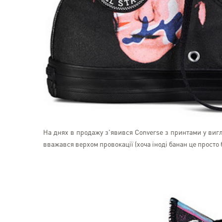
На днях в продажу з'явився Converse з принтами у вигля
вважався верхом провокації (хоча іноді банан це просто б