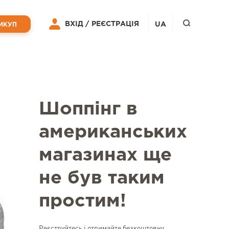
ВХІД /
РЕЄСТРАЦІЯ
UA
ИКУП
Шоппінг в
американських
магазинах ще
не був таким
простим!
Реєструйтесь і отримайте безкоштовну