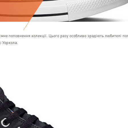
мне поповнення колекції. Цього разу особливо зрадіють любителі по
і Уорхола.