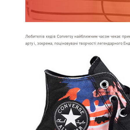
Любителів кедів Conversу найближчим часом чекає приє
арту і, зокрема, поціновувачі творчості легендарного Енд