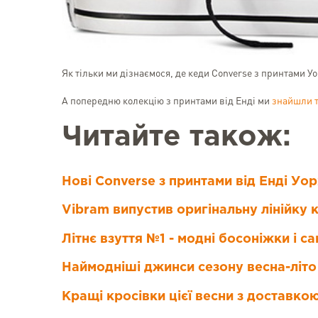
Як тільки ми дізнаємося, де кеди Converse з принтами 
А попередню колекцію з принтами від Енді ми
знайшли т
Читайте також:
Нові Converse з принтами від Енді Уо
Vibram випустив оригінальну лінійку 
Літнє взуття №1 - модні босоніжки і с
Наймодніші джинси сезону весна-літо
Кращі кросівки цієї весни з доставко