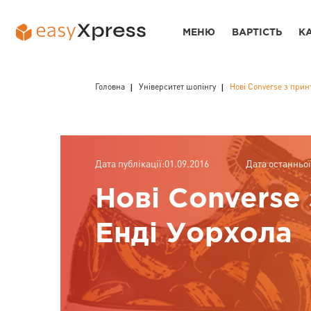
МЕНЮ
ВАРТІСТЬ
К
Головна
Університет шопінгу
Нові Converse з прин
Дата публікації:01.09.2016
Дата останньої
Нові Converse 
Енді Уорхола