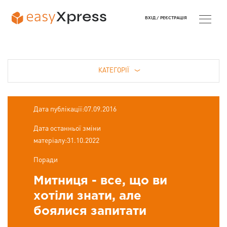
ВХІД /
РЕЄСТРАЦІЯ
КАТЕГОРІЇ
Дата публікації:07.09.2016
Дата останньої зміни
матеріалу:31.10.2022
Поради
Митниця - все, що ви
хотіли знати, але
боялися запитати