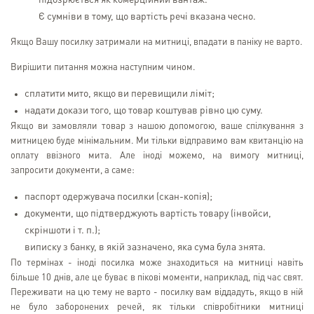
підозрюється як комерційний вантаж.
Є сумніви в тому, що вартість речі вказана чесно.
Якщо Вашу посилку затримали на митниці, впадати в паніку не варто.
Вирішити питання можна наступним чином.
сплатити мито, якщо ви перевищили ліміт;
надати докази того, що товар коштував рівно цю суму.
Якщо ви замовляли товар з нашою допомогою, ваше спілкування з
митницею буде мінімальним. Ми тільки відправимо вам квитанцію на
оплату ввізного мита. Але іноді можемо, на вимогу митниці,
запросити документи, а саме:
паспорт одержувача посилки (скан-копія);
документи, що підтверджують вартість товару (інвойси,
скріншоти і т. п.);
виписку з банку, в якій зазначено, яка сума була знята.
По термінах - іноді посилка може знаходиться на митниці навіть
більше 10 днів, але це буває в пікові моменти, наприклад, під час свят.
Переживати на цю тему не варто - посилку вам віддадуть, якщо в ній
не було заборонених речей, як тільки співробітники митниці