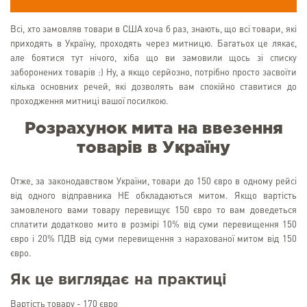
Всі, хто замовляв товари в США хоча б раз, знають, що всі товари, які
приходять в Україну, проходять через митницю. Багатьох це лякає,
але боятися тут нічого, хіба що ви замовили щось зі списку
заборонених товарів :) Ну, а якщо серйозно, потрібно просто засвоїти
кілька основних речей, які дозволять вам спокійно ставитися до
проходження митниці вашої посилкою.
Розрахунок мита на ввезення
товарів в Україну
Отже, за законодавством України, товари до 150 євро в одному рейсі
від одного відправника НЕ обкладаються митом. Якщо вартість
замовленого вами товару перевищує 150 євро то вам доведеться
сплатити додатково мито в розмірі 10% від суми перевищення 150
євро і 20% ПДВ від суми перевищення з нарахованої митом від 150
євро.
Як це виглядає на практиці
Вартість товару - 170 євро