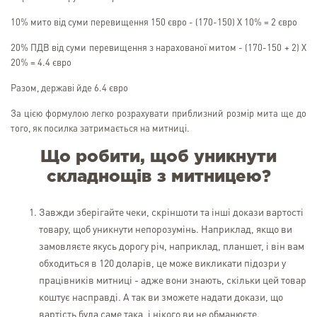
10% мито від суми перевищення 150 євро - (170-150) Х 10% = 2 євро
20% ПДВ від суми перевищення з нарахованої митом - (170-150 + 2) Х
20% = 4.4 євро
Разом, державі йде 6.4 євро
За цією формулою легко розрахувати приблизний розмір мита ще до
того, як посилка затримається на митниці.
Що робити, щоб уникнути
складнощів з митницею?
Завжди зберігайте чеки, скріншоти та інші докази вартості
товару, щоб уникнути непорозумінь. Наприклад, якщо ви
замовляєте якусь дорогу річ, наприклад, планшет, і він вам
обходиться в 120 доларів, це може викликати підозри у
працівників митниці - адже вони знають, скільки цей товар
коштує насправді. А так ви зможете надати докази, що
вартість була саме така, і нікого ви не обманюєте.