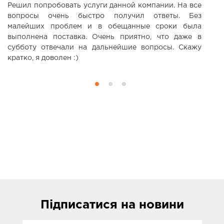
Решил попробовать услуги данной компании. На все
В
вопросы очень быстро получил ответы. Без
т
малейших проблем и в обещанные сроки была
ц
выполнена поставка. Очень приятно, что даже в
субботу отвечали на дальнейшие вопросы. Скажу
кратко, я доволен :)
Підписатися
на новини