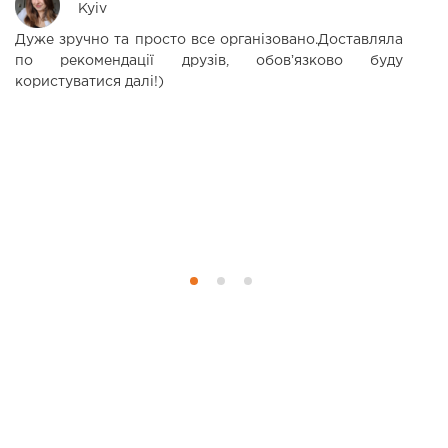
Kyiv
Дуже зручно та просто все організовано.Доставляла
С
по рекомендації друзів, обовʼязково буду
п
користуватися далі!)