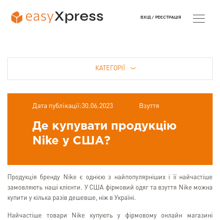
ВХІД /
РЕЄСТРАЦІЯ
КАТЕГОРІЇ
Дата публікації:30.06.2023
Взуття
Де купувати продукцію
Nike у США?
Продукція бренду Nike є однією з найпопулярніших і її найчастіше
замовляють наші клієнти. У США фірмовий одяг та взуття Nike можна
купити у кілька разів дешевше, ніж в Україні.
Найчастіше товари Nike купують у фірмовому онлайн магазині