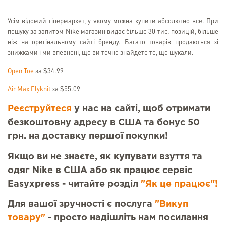
Усім відомий гіпермаркет, у якому можна купити абсолютно все. При
пошуку за запитом Nike магазин видає більше 30 тис. позицій, більше
ніж на оригінальному сайті бренду. Багато товарів продаються зі
знижками і ми впевнені, що ви точно знайдете те, що шукали.
Open Toe
за $34.99
Air Max Flyknit
за $55.09
Реєструйтеся
у нас на сайті, щоб отримати
безкоштовну адресу в США та бонус 50
грн. на доставку першої покупки!
Якщо ви не знаєте, як купувати взуття та
одяг Nike в США або як працює сервіс
Easyxpress - читайте розділ
"Як це працює"!
Для вашої зручності є послуга
"Викуп
товару"
- просто надішліть нам посилання