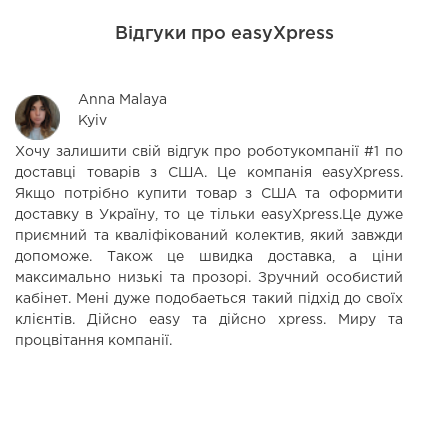
Відгуки про easyXpress
Anna Malaya
Kyiv
Хочу залишити свій відгук про роботукомпанії #1 по
К
доставці товарів з США. Це компанія easyXpress.
ц
Якщо потрібно купити товар з США та оформити
в
доставку в Україну, то це тільки easyXpress.Це дуже
т
приємний та кваліфікований колектив, який завжди
д
допоможе. Також це швидка доставка, а ціни
ж
максимально низькі та прозорі. Зручний особистий
т
кабінет. Мені дуже подобаеться такий підхід до своїх
п
клієнтів. Дійсно еаsy та дійсно xpress. Миру та
к
процвітання компанії.
т
в
р
кл