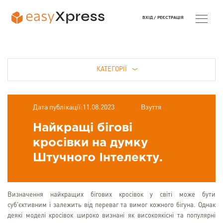
ВХІД /
РЕЄСТРАЦІЯ
КАТЕГОРІЇ
Дата публікації:11.08.2023
Взуття
Найкращі бігові
кросівки на думку
Штучного Інтелекту.
Визначення найкращих бігових кросівок у світі може бути
суб'єктивним і залежить від переваг та вимог кожного бігуна. Однак
деякі моделі кросівок широко визнані як високоякісні та популярні