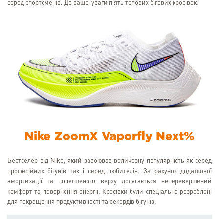
серед спортсменів. До вашої уваги п'ять топових бігових кросівок.
Nike ZoomX Vaporfly Next%
Бестселер від Nike, який завоював величезну популярність як серед
професійних бігунів так і серед любителів. За рахунок додаткової
амортизації та полегшеного верху досягається неперевершений
комфорт та повернення енергії. Кросівки були спеціально розроблені
для покращення продуктивності та рекордів бігунів.