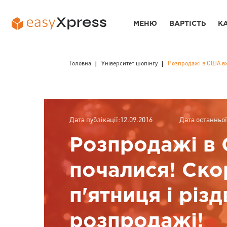
МЕНЮ
ВАРТІСТЬ
К
Головна
Університет шопінгу
Розпродажі в США вж
Дата публікації:12.09.2016
Дата останньої
Розпродажі в
почалися! Ско
п'ятниця і різд
розпродажі!