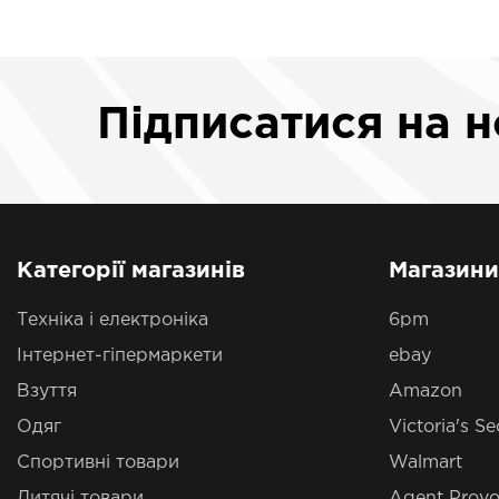
Підписатися
на 
Категорії магазинів
Магазини
Техніка і електроніка
6pm
Інтернет-гіпермаркети
ebay
Взуття
Amazon
Одяг
Victoria's Se
Спортивні товари
Walmart
Дитячі товари
Agent Provo