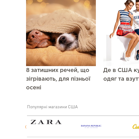
8 затишних речей, що
Де в США ку
зігрівають, для пізньої
одяг та взут
осені
Популярні магазини США