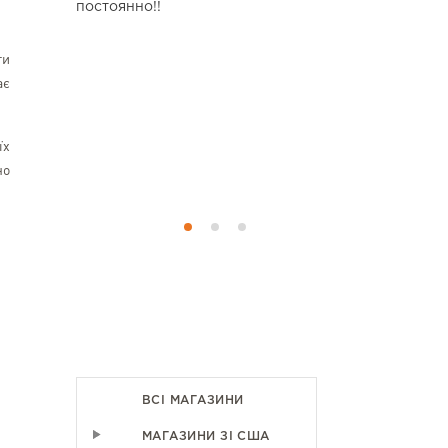
їну, то це
постоянно!!
все як на ф
риємний та
кий завжди
ти
 доставка,
ає
а прозорі.
 Мені дуже
 до своїх
їх
сно xpress.
но
ї.
ВСІ МАГАЗИНИ
МАГАЗИНИ ЗІ США