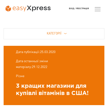
ВХІД /
РЕЄСТРАЦІЯ
КАТЕГОРІЇ
Дата публікації:25.03.2020
Дата останньої зміни
матеріалу:29.12.2022
Різне
3 кращих магазини для
купівлі вітамінів в США!