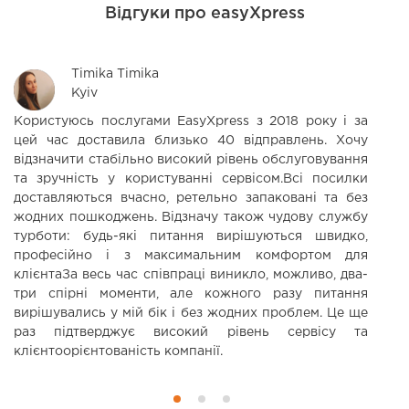
Відгуки про easyXpress
Timika Timika
Kyiv
Користуюсь послугами EasyXpress з 2018 року і за
Ч
цей час доставила близько 40 відправлень. Хочу
б
відзначити стабільно високий рівень обслуговування
в
та зручність у користуванні сервісом.Всі посилки
в
доставляються вчасно, ретельно запаковані та без
з
жодних пошкоджень. Відзначу також чудову службу
м
турботи: будь-які питання вирішуються швидко,
п
професійно і з максимальним комфортом для
клієнтаЗа весь час співпраці виникло, можливо, два-
три спірні моменти, але кожного разу питання
вирішувались у мій бік і без жодних проблем. Це ще
раз підтверджує високий рівень сервісу та
клієнтоорієнтованість компанії.