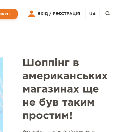
ВХІД /
РЕЄСТРАЦІЯ
UA
ИКУП
Шоппінг в
американських
магазинах ще
не був таким
простим!
Реєструйтесь і отримайте безкоштовну