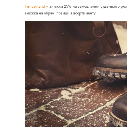
Timberland
– знижки 25% на замовлення будь-якого розм
знижка на обрані позиції з асортименту.