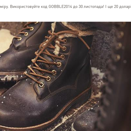
іру. Використовуйте код GOBBLE2014 до 30 листопада! І ще 20 долар