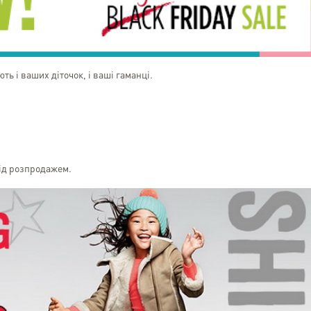
Планирую пользов
дальнейшем.
ть і ваших діточок, і ваші гаманці.
під розпродажем.