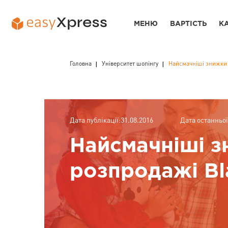
МЕНЮ
ВАРТІСТЬ
К
Головна
Університет шопінгу
Найсмачніші знижки і
Дата публікації:31.08.2016
Дата останньої
Найсмачніші з
розпродажі Bla