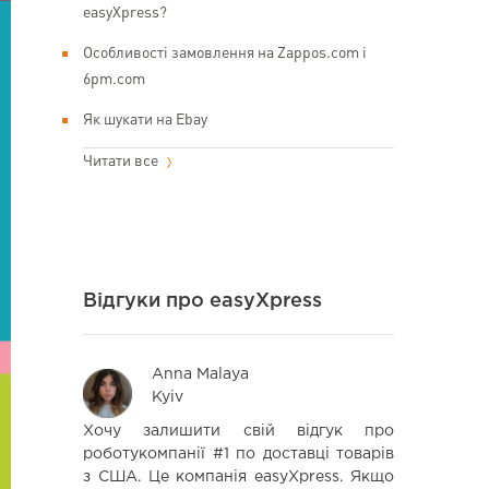
easyXpress?
Особливості замовлення на Zappos.com і
6pm.com
Як шукати на Ebay
Читати все
Відгуки про easyXpress
Anna Malaya
Ва
Kyiv
Kyi
 часы с
Хочу залишити свій відгук про
Дуже зр
,сервисом
роботукомпанії #1 по доставці товарів
організ
 уровне.
з США. Це компанія easyXpress. Якщо
рекомендаці