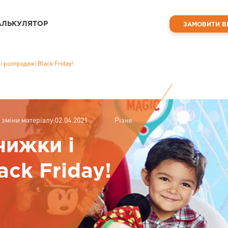
АЛЬКУЛЯТОР
ЗАМОВИТИ В
 розпродажі Black Friday!
 зміни матеріалу:02.04.2021
Різне
нижки і
ck Friday!