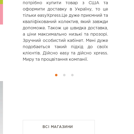
аться в
потрібно купити товар з США та
користувати
оформити доставку в Україну, то це
тільки easyXpress.Це дуже приємний та
кваліфікований колектив, який завжди
допоможе. Також це швидка доставка,
а ціни максимально низькі та прозорі.
Зручний особистий кабінет. Мені дуже
подобаеться такий підхід до своїх
клієнтів. Дійсно еаsy та дійсно xpress.
Миру та процвітання компанії.
ВСІ МАГАЗИНИ