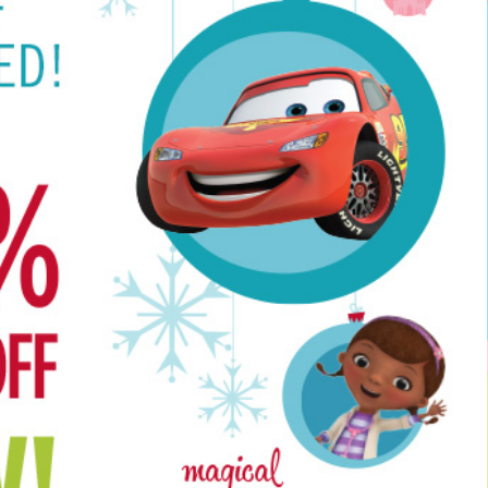
Ivan Kostovskyy
Lviv
Заказал себе смарт
амазон,дошли за неделю
доволен,все на высшем