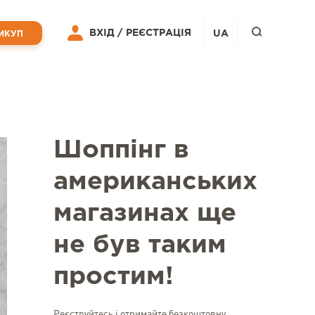
ВХІД /
РЕЄСТРАЦІЯ
UA
ИКУП
Шоппінг в
американських
магазинах ще
не був таким
простим!
Реєструйтесь і отримайте безкоштовну