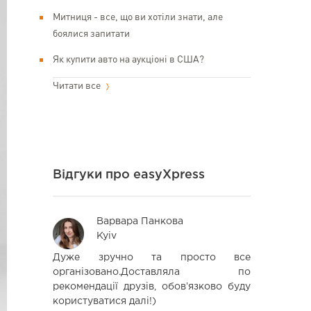
Митниця - все, що ви хотіли знати, але
боялися запитати
Як купити авто на аукціоні в США?
Читати все
Відгуки про easyXpress
Варвара Панкова
San
Kyiv
Kha
 часы с
Дуже зручно та просто все
Спасибо :)
,сервисом
організовано.Доставляла по
быстро! Оч
 уровне.
рекомендації друзів, обовʼязково буду
Вами
аться в
користуватися далі!)