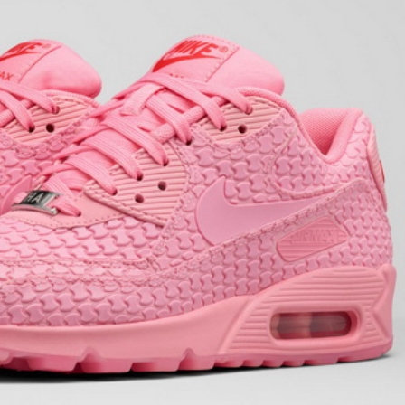
Ivan Kostovskyy
Lviv
Заказал себе смарт
амазон,дошли за неделю
доволен,все на высшем
Планирую пользов