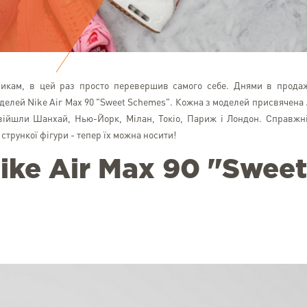
никам, в цей раз просто перевершив самого себе. Днями в прода
оделей Nike Air Max 90 "Sweet Schemes". Кожна з моделей присвячена .
увійшли Шанхай, Нью-Йорк, Мілан, Токіо, Париж і Лондон. Справжн
стрункої фігури - тепер їх можна носити!
Nike Air Max 90 "Sweet