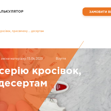
АЛЬКУЛЯТОР
ЗАМОВИТИ В
росівок, присвячену ... десертам
 зміни матеріалу:15.06.2020
Взуття
серію кросівок,
 десертам