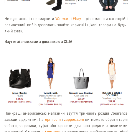
Не відстають і гіпермаркети
Walmart
і
Ebay
– різноманіття категорій і
величезний вибір дозволять знайти корисні і цікаві товари на будь-
який смак.
Взуття зі знижками з доставкою з США
Найкращі американські магазини взуття тримають розділ Clearance
завжди відкритим. На
6pm.com
і
zappos.com
ви можете обрати гарні
чоботи, черевики, туфлі або кросівки для всієї родини з великими