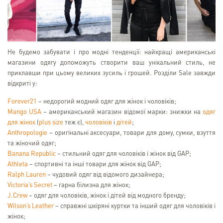
Не будемо забувати і про модні тенденції: найкращі американські
магазини одягу допоможуть створити ваш унікальний стиль, не
приклавши при цьому великих зусиль і грошей. Розділи Sale завжди
відкриті у:
Forever21
– недорогий модний одяг для жінок і чоловіків;
Mango USA
– американський магазин відомої марки: знижки на
одяг
для жінок
(
plus size
теж є),
чоловіків
і
дітей
;
Anthropologie
– оригінальні аксесуари, товари для дому, сумки, взуття
та жіночий одяг;
Banana Republic
– стильний одяг для чоловіків і жінок від GAP;
Athleta
– спортивні та інші товари для жінок від GAP;
Ralph Lauren
– чудовий одяг від відомого дизайнера;
Victoria’s Secret
– гарна білизна для жінок;
J.Crew
– одяг для чоловіків, жінок і дітей від модного бренду;
Wilson’s Leather
– справжні шкіряні куртки та інший одяг для чоловіків і
жінок;