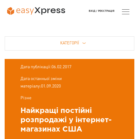
ВХІД /
РЕЄСТРАЦІЯ
КАТЕГОРІЇ
Дата публікації:06.02.2017
Дата останньої зміни
матеріалу:01.09.2020
Різне
Найкращі постійні
розпродажі у інтернет-
магазинах США