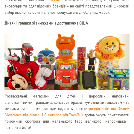
знижками! У магазині
6pm.com
ви також легко знайдете сумки, різні
аксесуари та одяг відомих брендів – на сайті представлений широкий
вибір якісної та оригінальної продукції від улюблених марок.
Дитячі іграшки зі знижками з доставкою з США
Розважальні магазини для дітей і дорослих, наповнені
різноманітними іграшками, конструкторами, кумедними гаджетами та
милими сувенірами, завжди надають знижки:
розділ Sale від Disney
,
Clearance від Mattel
і
Clearance від ToysRus
допоможуть приготувати
приємний сюрприз для маленького (або великого) непосидька і
потішити його!