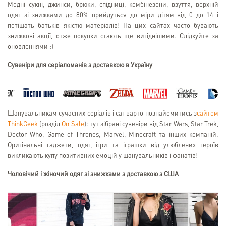
Модні сукні, джинси, брюки, спідниці, комбінезони, взуття, верхній
одяг зі знижками до 80% прийдуться до міри дітям від 0 до 14 і
потішать батьків якістю матеріалів! На цих сайтах часто бувають
знижкові акції, отже покупки стають ще вигіднішими. Слідкуйте за
оновленнями :)
Сувеніри для серіаломанів з доставкою в Україну
Шанувальникам сучасних серіалів і саг варто познайомитись з
сайтом
ThinkGeek
(розділ
On Sale
): тут зібрані сувеніри від Star Wars, Star Trek,
Doctor Who, Game of Thrones, Marvel, Minecraft та інших компаній.
Оригінальні гаджети, одяг, ігри та іграшки від улюблених героїв
викликають купу позитивних емоцій у шанувальників і фанатів!
Чоловічий і жіночий одяг зі знижками з доставкою з США