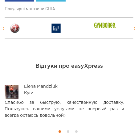
Популярні магазини США
Відгуки про easyXpress
Elena Mandziuk
Kyiv
Спасибо за быструю, качественную доставку.
З
Пользуюсь вашими услугами не впервый раз и
н
всегда остаюсь довольной)
П