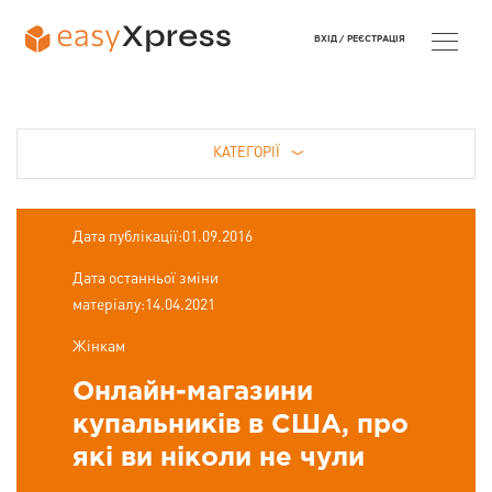
ВХІД /
РЕЄСТРАЦІЯ
КАТЕГОРІЇ
Дата публікації:01.09.2016
Дата останньої зміни
матеріалу:14.04.2021
Жінкам
Онлайн-магазини
купальників в США, про
які ви ніколи не чули