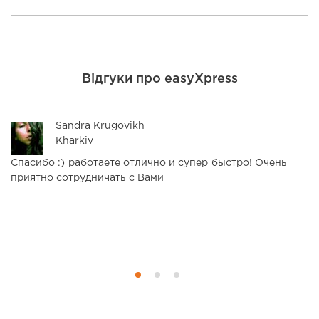
Відгуки про easyXpress
Sandra Krugovikh
Kharkiv
Спасибо :) работаете отлично и супер быстро! Очень
З
приятно сотрудничать с Вами
н
р
ф