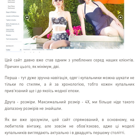
Цей сайт давно вже став одним з улюблених серед наших клієнтів.
Причин цього, як мінімум, дві.
Перша - тут дуже зручна навігація, одяг і купальники можна шукати не
тільки по стилям, а й за хронологією, тобто кожен купальник
прив'язаний ще і до якоїсь модної епохи.
Друга - розміри. Максимальний розмір - 4X, ми більше ніде такого
діапазону розмірів не знайшли.
Як ви вже зрозуміли, цей сайт спрямований, в основному, на
любителів вінтажу, але зовсім не обов'язково, адже ці моделі
купальників виглядають актуально і в двадцять першому столітті.