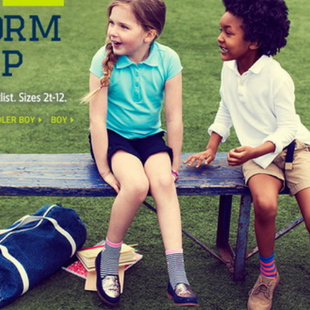
Sandra Krugovikh
Kharkiv
Спасибо :) работаете отлич
быстро! Очень приятно сотр
Вами