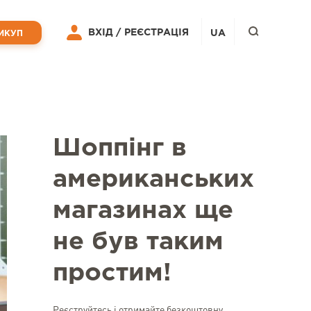
ВХІД /
РЕЄСТРАЦІЯ
UA
ИКУП
Шоппінг в
американських
магазинах ще
не був таким
простим!
Реєструйтесь і отримайте безкоштовну