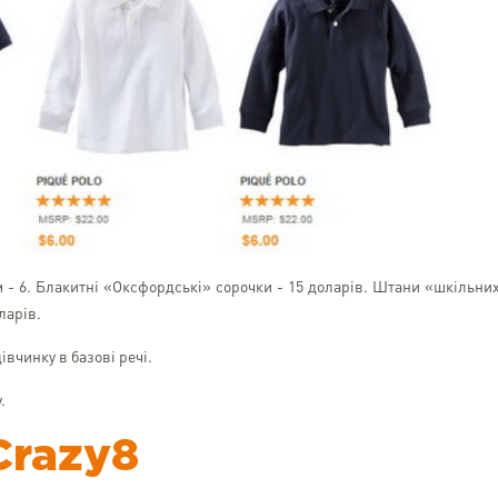
м - 6. Блакитні «Оксфордські» сорочки - 15 доларів. Штани «шкільни
ларів.
івчинку в базові речі.
.
Crazy8