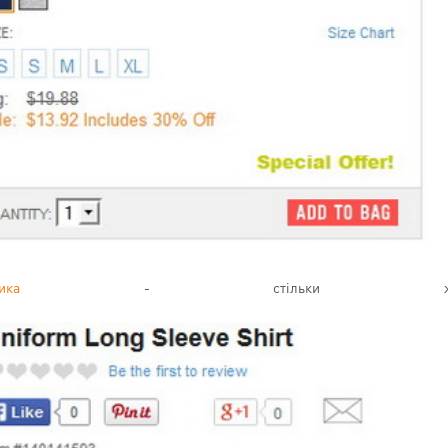
ка
- стільки ж