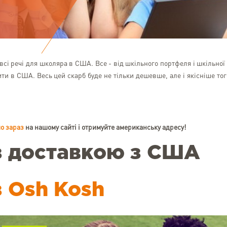
всі речі для школяра в США. Все - від шкільного портфеля і шкільної
и в США. Весь цей скарб буде не тільки дешевше, але і якісніше тог
о зараз
на нашому сайті і отримуйте американську адресу!
з доставкою з США
 Osh Kosh