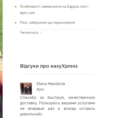
Особливості замовлення на Zappos.com і
6pm.com
Речі, заборонені до пересилання
Читати все
Відгуки про easyXpress
Elena Mandziuk
An
Kyiv
Kyi
но и супер
Спасибо за быструю, качественную
Хочу зал
удничать с
доставку. Пользуюсь вашими услугами
роботукомпа
не впервый раз и всегда остаюсь
з США. Це 
довольной)
потрібно 