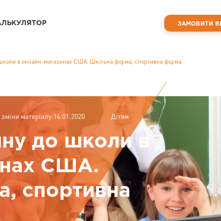
АЛЬКУЛЯТОР
ЗАМОВИТИ В
школи в онлайн-магазинах США. Шкільна форма, спортивна форма
 зміни матеріалу:14.01.2020
Дітям
ну до школи в
инах США.
а, спортивна