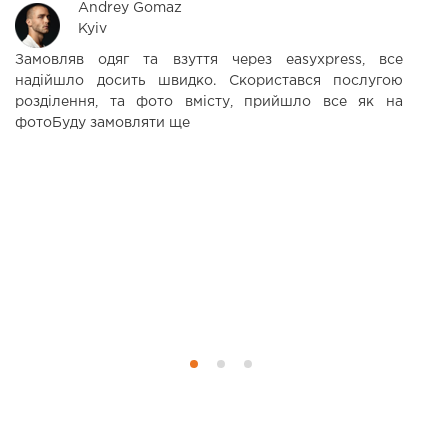
Andrey Gomaz
Kyiv
Замовляв одяг та взуття через easyxpress, все
Р
надійшло досить швидко. Скористався послугою
в
розділення, та фото вмісту, прийшло все як на
м
фотоБуду замовляти ще
в
с
кр