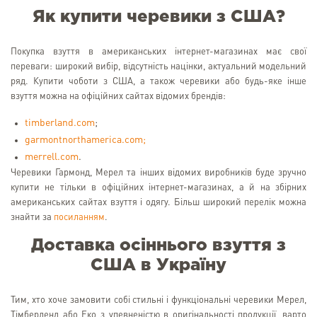
Як купити черевики з США?
Покупка взуття в американських інтернет-магазинах має свої
переваги: широкий вибір, відсутність націнки, актуальний модельний
ряд. Купити чоботи з США, а також черевики або будь-яке інше
взуття можна на офіційних сайтах відомих брендів:
timberland.com
;
garmontnorthamerica.com;
merrell.com
.
Черевики Гармонд, Мерел та інших відомих виробників буде зручно
купити не тільки в офіційних інтернет-магазинах, а й на збірних
американських сайтах взуття і одягу. Більш широкий перелік можна
знайти за
посиланням
.
Доставка осіннього взуття з
США в Україну
Тим, хто хоче замовити собі стильні і функціональні черевики Мерел,
Тімберленд або Еко з упевненістю в оригінальності продукції, варто