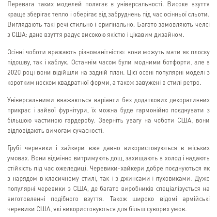
Перевага таких моделей полягає в універсальності. Високе взуття
краще зберігає тепло і оберігає від забруднень під час осінньої сльоти.
Виглядають такі речі стильно і оригінально. Багато замовляють челсі
з США: дане взуття радує високою якістю і цікавим дизайном.
Осінні чоботи вражають різноманітністю: вони можуть мати як плоску
підошву, так і каблук. Останнім часом були модними ботфорти, але в
2020 році вони відійшли на задній план. Цієї осені популярні моделі з
коротким носком квадратної форми, а також завужені в стилі ретро.
Універсальними вважаються варіанти без додаткових декоративних
прикрас і зайвої фурнітури, їх можна буде гармонійно поєднувати з
більшою частиною гардеробу. Зверніть увагу на чоботи США, вони
відповідають вимогам сучасності.
Грубі черевики і хайкери вже давно використовуються в міських
умовах. Вони відмінно витримують дощ, захищають в холод і надають
стійкість під час ожеледиці. Черевики-хайкери добре поєднуються як
з нарядом в класичному стилі, так і з джинсами і пуховиками. Дуже
популярні черевики з США, де багато виробників спеціалізується на
виготовленні подібного взуття. Також широко відомі армійські
черевики США, які використовуються для більш суворих умов.