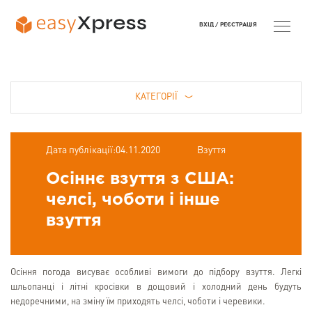
ВХІД /
РЕЄСТРАЦІЯ
КАТЕГОРІЇ
Дата публікації:04.11.2020
Взуття
Осіннє взуття з США:
челсі, чоботи і інше
взуття
Осіння погода висуває особливі вимоги до підбору взуття. Легкі
шльопанці і літні кросівки в дощовий і холодний день будуть
недоречними, на зміну їм приходять челсі, чоботи і черевики.