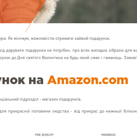
тури. Як мінімум, можливістю отримати зайвий подарунок.
від дарувати подарунки не потрібен, про всяк випадок зібрали для в
унок до Дня святого Валентина на будь-який смак і гаманець. Замов
унок на
Amazon.com
пеціальний підрозділ - магазин подарунків.
для прекрасної половини людства - від прикрас до нижньої білизн