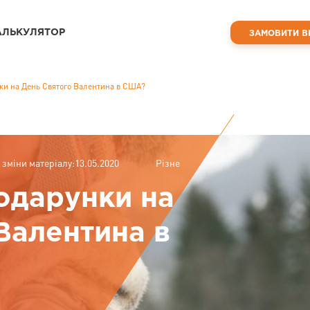
АЛЬКУЛЯТОР
ЗАМОВИТИ В
ки на День Святого Валентина в США?
 зміни матеріалу:13.05.2020
Різне
одарунки на
Валентина в