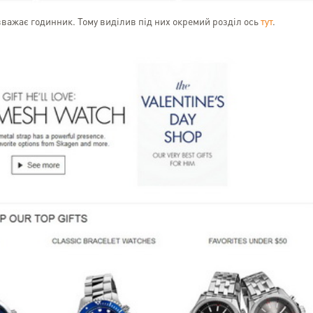
важає годинник. Тому виділив під них окремий розділ ось
тут
.