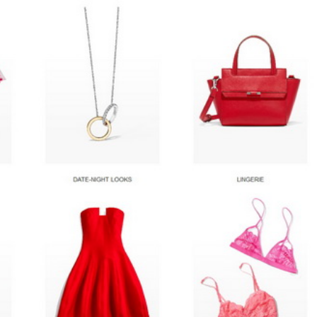
Варвара Панкова
Kyiv
Дуже зручно та про
організовано.Достав
рекомендації друзів, обовʼя