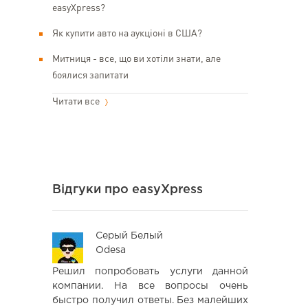
easyXpress?
Як купити авто на аукціоні в США?
Митниця - все, що ви хотіли знати, але
боялися запитати
Читати все
Відгуки про easyXpress
Серый Белый
Iva
Odesa
Lvi
сто все
Решил попробовать услуги данной
Заказал
ляла по
компании. На все вопросы очень
амазон,до
зково буду
быстро получил ответы. Без малейших
доволен,