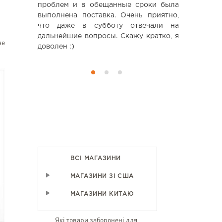
проблем и в обещанные сроки была
Планиру
выполнена поставка. Очень приятно,
дальнейшем
что даже в субботу отвечали на
дальнейшие вопросы. Скажу кратко, я
не
доволен :)
ВСІ МАГАЗИНИ
МАГАЗИНИ ЗІ США
МАГАЗИНИ КИТАЮ
Які товари заборонені для