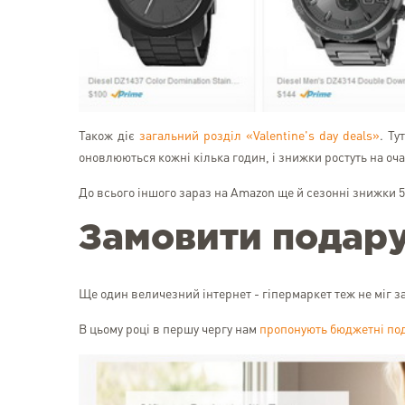
Також діє
загальний розділ «Valentine's day deals»
. Ту
оновлюються кожні кілька годин, і знижки ростуть на оча
До всього іншого зараз на Amazon ще й сезонні знижки 5
Замовити подар
Ще один величезний інтернет - гіпермаркет теж не міг з
В цьому році в першу чергу нам
пропонують бюджетні под