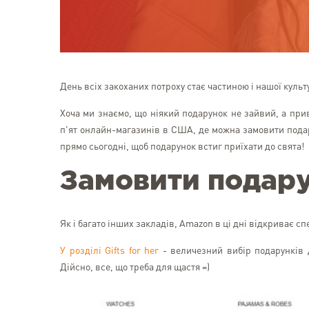
День всіх закоханих потроху стає частиною і нашої куль
Хоча ми знаємо, що ніякий подарунок не зайвий, а при
п'ят онлайн-магазинів в США, де можна замовити подар
прямо сьогодні, щоб подарунок встиг приїхати до свята!
Замовити подар
Як і багато інших закладів, Amazon в ці дні відкриває с
У розділі Gifts for her
- величезний вибір подарунків 
Дійсно, все, що треба для щастя =)