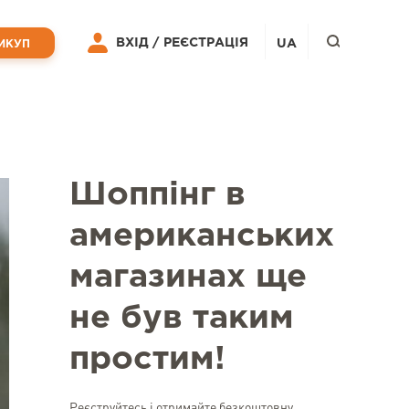
ВХІД /
РЕЄСТРАЦІЯ
UA
ИКУП
Шоппінг в
американських
магазинах ще
не був таким
простим!
Реєструйтесь і отримайте безкоштовну