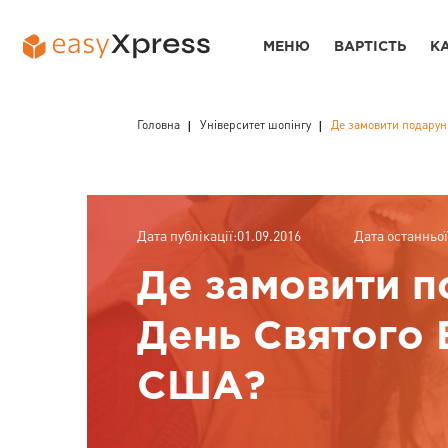
МЕНЮ
ВАРТІСТЬ
К
Головна
Університет шопінгу
Де замовити подарун
Дата публікації:01.09.2016
Дата останньої
Де замовити п
День Святого 
США?