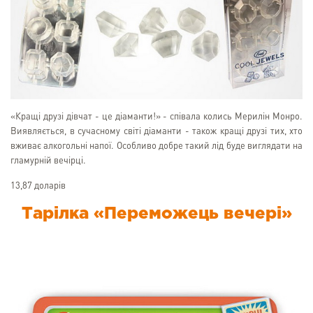
«Кращі друзі дівчат - це діаманти!» - співала колись Мерилін Монро.
Виявляється, в сучасному світі діаманти - також кращі друзі тих, хто
вживає алкогольні напої. Особливо добре такий лід буде виглядати на
гламурній вечірці.
13,87 доларів
Тарілка «Переможець вечері»