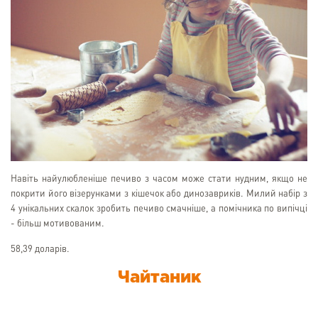
Навіть найулюбленіше печиво з часом може стати нудним, якщо не
покрити його візерунками з кішечок або динозавриків. Милий набір з
4 унікальних скалок зробить печиво смачніше, а помічника по випічці
- більш мотивованим.
58,39 доларів.
Чайтаник