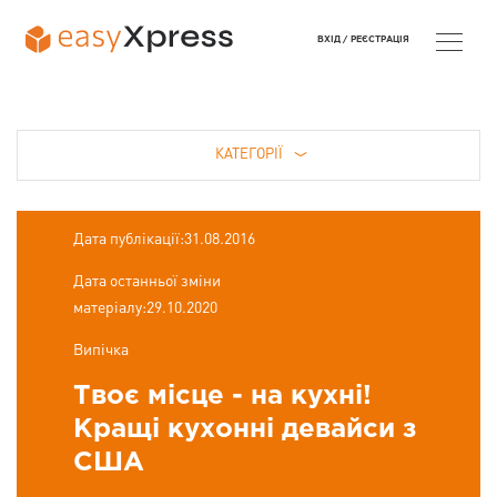
ВХІД /
РЕЄСТРАЦІЯ
КАТЕГОРІЇ
Дата публікації:31.08.2016
Дата останньої зміни
матеріалу:29.10.2020
Випічка
Твоє місце - на кухні!
Кращі кухонні девайси з
США