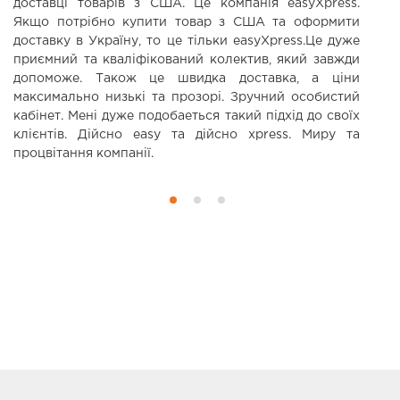
доставці товарів з США. Це компанія easyXpress.
н
Якщо потрібно купити товар з США та оформити
р
доставку в Україну, то це тільки easyXpress.Це дуже
ф
приємний та кваліфікований колектив, який завжди
допоможе. Також це швидка доставка, а ціни
максимально низькі та прозорі. Зручний особистий
кабінет. Мені дуже подобаеться такий підхід до своїх
клієнтів. Дійсно еаsy та дійсно xpress. Миру та
процвітання компанії.