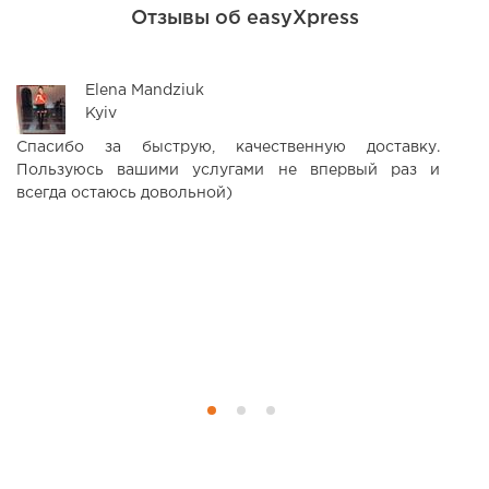
Отзывы об easyXpress
Elena Mandziuk
Kyiv
Спасибо за быструю, качественную доставку.
Х
Пользуюсь вашими услугами не впервый раз и
д
всегда остаюсь довольной)
Я
д
п
д
м
ка
к
пр