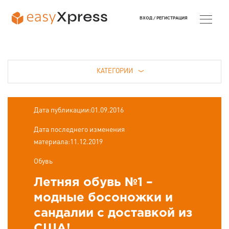
ВХОД /
РЕГИСТРАЦИЯ
КАТЕГОРИИ
Дата публикации:01.09.2016
Дата последнего изменения
материала:11.12.2019
Обувь
Летняя обувь №1 –
модные босоножки и
сандалии с доставкой из
США!