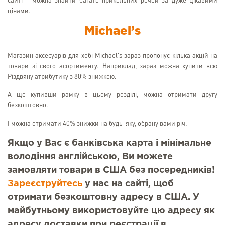
сайті - можна знайти багато прикольних речей за дуже цікавими
цінами.
Michael’s
Магазин аксесуарів для хобі Michael's зараз пропонує кілька акцій на
товари зі свого асортименту. Наприклад, зараз можна купити всю
Різдвяну атрибутику з 80% знижкою.
А ще купивши рамку в цьому розділі, можна отримати другу
безкоштовно.
І можна отримати 40% знижки на будь-яку, обрану вами річ.
Якщо у Вас є банківська карта і мінімальне
володіння англійською, Ви можете
замовляти товари в США без посередників!
Зареєструйтесь
у нас на сайті, щоб
отримати безкоштовну адресу в США. У
майбутньому використовуйте цю адресу як
адресу доставки при реєстрації в