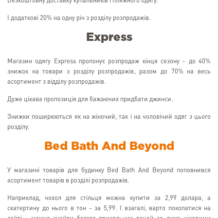
Безкоштовну доставку купальників і пляжного одягу.
І додаткові 20% на одну річ з розділу розпродажів.
Express
Магазин одягу Express пропонує розпродаж кінця сезону - до 40%
знижок на товари з розділу розпродажів, разом до 70% на весь
асортимент з відділу розпродажів.
Дуже цікава пропозиція для бажаючих придбати джинси.
Знижки поширюються як на жіночий, так і на чоловічий одяг з цього
розділу.
Bed Bath And Beyond
У магазині товарів для будинку Bed Bath And Beyond поповнився
асортимент товарів в розділі розпродажів.
Наприклад, чохол для стільця можна купити за 2,99 долара, а
скатертину до нього в тон - за 5,99. І взагалі, варто покопатися на