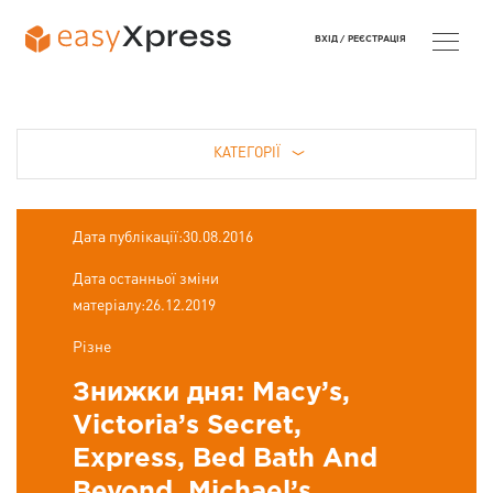
ВХІД /
РЕЄСТРАЦІЯ
КАТЕГОРІЇ
Дата публікації:30.08.2016
Дата останньої зміни
матеріалу:26.12.2019
Різне
Знижки дня: Macy’s,
Victoria’s Secret,
Express, Bed Bath And
Beyond, Michael’s