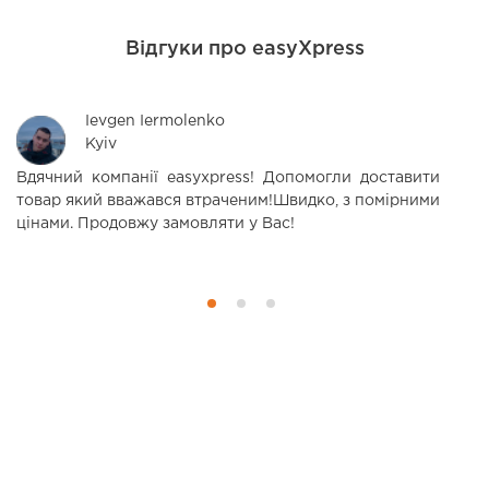
Відгуки про easyXpress
Ievgen Iermolenko
Kyiv
Вдячний компанії easyxpress! Допомогли доставити
В
товар який вважався втраченим!Швидко, з помірними
щ
цінами. Продовжу замовляти у Вас!
ч