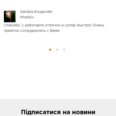
Sandra Krugovikh
Kharkiv
Спасибо :) работаете отлично и супер быстро! Очень
С
приятно сотрудничать с Вами
п
Б
Підписатися
на новини